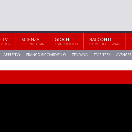
E TV
SCIENZA
GIOCHI
RACCONTI
 VIDEO
E TECNOLOGIA
E VIDEOGIOCHI
E FUMETTI ORIGINALI
APPLE TV+
FRANCO RICCIARDIELLO
ZENDAYA
STAR TREK
AVENGER