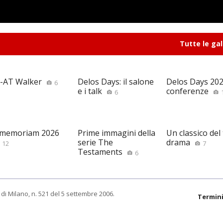
Tutte le gal
-AT Walker
Delos Days: il salone
Delos Days 2026
6
e i talk
conferenze
6
 memoriam 2026
Prime immagini della
Un classico del
serie The
drama
12
7
Testaments
6
di Milano, n. 521 del 5 settembre 2006.
Termini