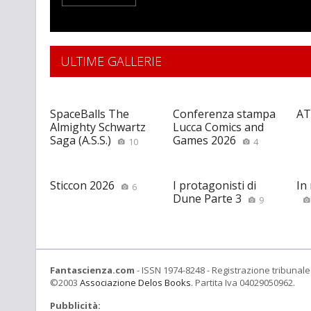
ULTIME GALLERIE
SpaceBalls The
Conferenza stampa
AT
Almighty Schwartz
Lucca Comics and
Saga (A.S.S.)
Games 2026
10
4
Sticcon 2026
I protagonisti di
In
6
Dune Parte 3
9
Fantascienza.com
- ISSN 1974-8248 - Registrazione tribunale 
©2003
Associazione Delos Books
. Partita Iva 04029050962.
Pubblicità: