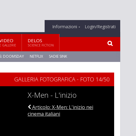
Informazioni
Login/Registrati
VIDEO
DELOS
E GALLERIE
SCIENCE FICTION
S: DOOMSDAY
NETFLIX
SADIE SINK
GALLERIA FOTOGRAFICA - FOTO 14/50
X-Men - L'inizio
Articolo: X-Men: L'inizio nei
cinema italiani