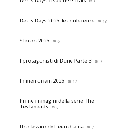
Delos Days: il salone e i talk
6
Delos Days 2026: le conferenze
13
Sticcon 2026
6
I protagonisti di Dune Parte 3
9
In memoriam 2026
12
Prime immagini della serie The
Testaments
6
Un classico del teen drama
7