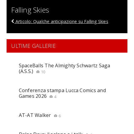
Falling Skies
Articolo: Qualche anticipazione su Falling Skies
ULTIME GALLERIE
SpaceBalls The Almighty Schwartz Saga
(A.S.S.)
10
Conferenza stampa Lucca Comics and
Games 2026
4
AT-AT Walker
6