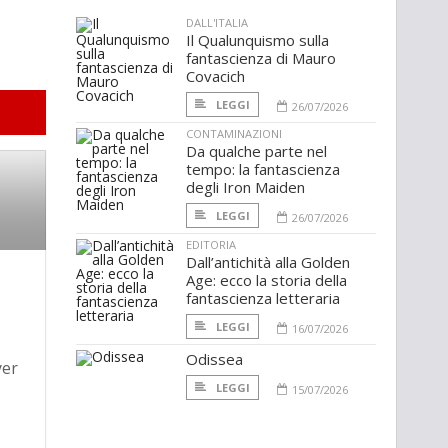
DALL'ITALIA
Il Qualunquismo sulla
fantascienza di Mauro
Covacich
LEGGI
26/07/2026
CONTAMINAZIONI
Da qualche parte nel
tempo: la fantascienza
degli Iron Maiden
LEGGI
26/07/2026
EDITORIA
Dall’antichità alla Golden
n
Age: ecco la storia della
fantascienza letteraria
LEGGI
16/07/2026
Odissea
yer
LEGGI
15/07/2026