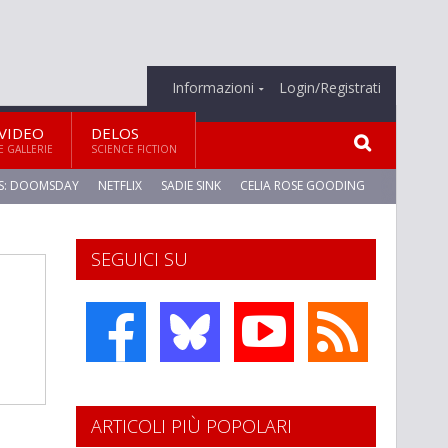
Informazioni
Login/Registrati
VIDEO
DELOS
E GALLERIE
SCIENCE FICTION
S: DOOMSDAY
NETFLIX
SADIE SINK
CELIA ROSE GOODING
SEGUICI SU
ARTICOLI PIÙ POPOLARI