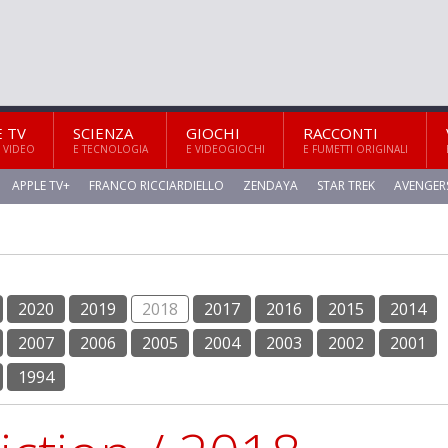
E TV
SCIENZA
GIOCHI
RACCONTI
 VIDEO
E TECNOLOGIA
E VIDEOGIOCHI
E FUMETTI ORIGINALI
APPLE TV+
FRANCO RICCIARDIELLO
ZENDAYA
STAR TREK
AVENGER
2020
2019
2018
2017
2016
2015
2014
2007
2006
2005
2004
2003
2002
2001
1994