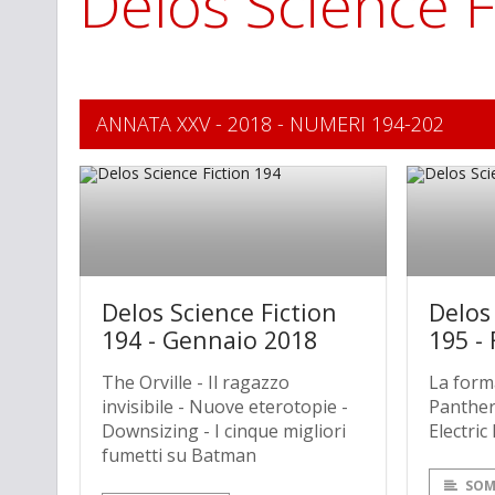
Delos Science F
ANNATA XXV - 2018 - NUMERI 194-202
Delos Science Fiction
Delos
194 - Gennaio 2018
195 -
The Orville - Il ragazzo
La forma
invisibile - Nuove eterotopie -
Panther 
Downsizing - I cinque migliori
Electri
fumetti su Batman
SOM