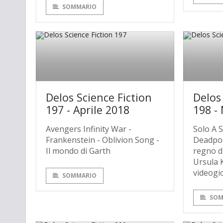
SOMMARIO
Delos Science Fiction
Delos
197 - Aprile 2018
198 -
Avengers Infinity War -
Solo A S
Frankenstein - Oblivion Song -
Deadpool
Il mondo di Garth
regno di
Ursula K
videogio
SOMMARIO
SOM