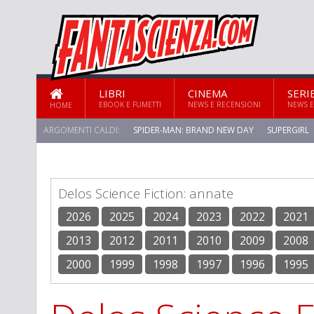
LIBRI
CINEMA
SERI
EBOOK E FUMETTI
NEWS E RECENSIONI
NEWS E
HOME
ARGOMENTI CALDI:
SPIDER-MAN: BRAND NEW DAY
SUPERGIRL
Delos Science Fiction: annate
2026
2025
2024
2023
2022
2021
2013
2012
2011
2010
2009
2008
2000
1999
1998
1997
1996
1995