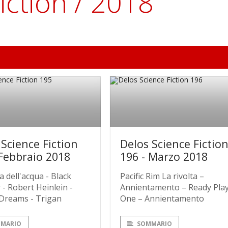
iction / 2018
 Science Fiction
Delos Science Fictio
 Febbraio 2018
196 - Marzo 2018
 dell'acqua - Black
Pacific Rim La rivolta –
- Robert Heinlein -
Annientamento – Ready Pla
c Dreams - Trigan
One – Annientamento
MARIO
SOMMARIO