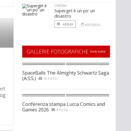
CINEMA
Supergirl è un po' un
disastro
LEGGI
8/07/2026
GALLERIE FOTOGRAFICHE
Vedi tutte
n
SpaceBalls The Almighty Schwartz Saga
(A.S.S.)
10 FOTO
ert
Dog
Conferenza stampa Lucca Comics and
Games 2026
4 FOTO