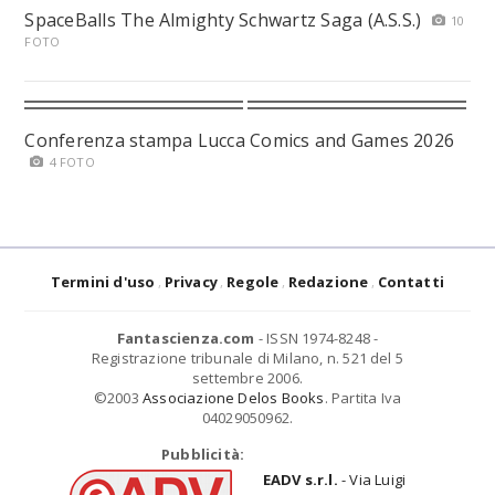
SpaceBalls The Almighty Schwartz Saga (A.S.S.)
10
FOTO
Conferenza stampa Lucca Comics and Games 2026
4 FOTO
Termini d'uso
Privacy
Regole
Redazione
Contatti
Fantascienza.com
- ISSN 1974-8248 -
Registrazione tribunale di Milano, n. 521 del 5
settembre 2006.
©2003
Associazione Delos Books
. Partita Iva
04029050962.
Pubblicità:
EADV s.r.l.
- Via Luigi