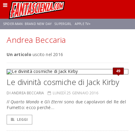
SPIDER-MAN: BRAND NEW DAY
SUPERGIRL
APPLE TV+
Andrea Beccaria
FRANCO RICCIARDIELLO
ZENDAYA
STAR TREK
AVENGERS: DOOMSDAY
Un articolo
uscito nel 2016
NETFLIX
SADIE SINK
STAR TREK: STRANGE NEW WORLDS
49
Le divinità cosmiche di Jack Kirby
DI ANDREA BECCARIA
LUNEDÌ 25 GENNAIO 2016
Il Quarto Mondo
e
Gli Eterni
sono due capolavori del Re del
Fumetto: ecco perché…
LEGGI