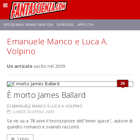
SPIDER-MAN: BRAND NEW DAY
SUPERGIRL
APPLE TV+
Emanuele Manco e Luca A.
FRANCO RICCIARDIELLO
ZENDAYA
AVENGERS: DOOMSDAY
STAR TREK
Volpino
NETFLIX
Un articolo
SADIE SINK
uscito nel 2009
CELIA ROSE GOODING
26
È morto James Ballard
DI EMANUELE MANCO E LUCA A. VOLPINO
LUNEDÌ 20 APRILE 2009
Se ne va a 78 anni il teorizzatore dell"inner space", autore di
quindici romanzi e svariati racconti.
LEGGI