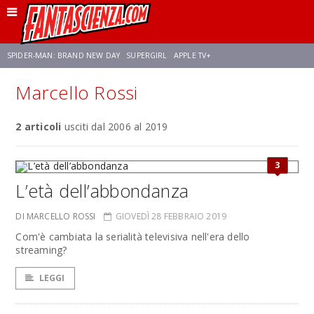
SPIDER-MAN: BRAND NEW DAY
SUPERGIRL
APPLE TV+
Marcello Rossi
FRANCO RICCIARDIELLO
ZENDAYA
AVENGERS: DOOMSDAY
STAR TREK
2 articoli
usciti dal 2006 al 2019
NETFLIX
SADIE SINK
CELIA ROSE GOODING
3
L’età dell’abbondanza
DI MARCELLO ROSSI
GIOVEDÌ 28 FEBBRAIO 2019
Com'è cambiata la serialità televisiva nell'era dello
streaming?
LEGGI