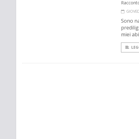
Raccont
GIOVED
Sono na
predili
miei abi
LEG