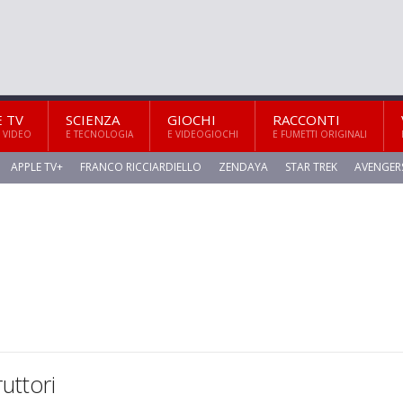
E TV
SCIENZA
GIOCHI
RACCONTI
 VIDEO
E TECNOLOGIA
E VIDEOGIOCHI
E FUMETTI ORIGINALI
APPLE TV+
FRANCO RICCIARDIELLO
ZENDAYA
STAR TREK
AVENGER
ruttori