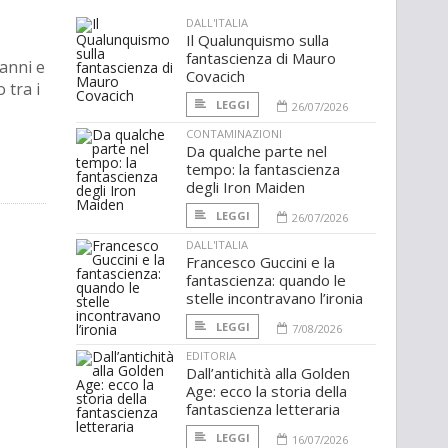
DALL'ITALIA
Il Qualunquismo sulla
fantascienza di Mauro
anni e
Covacich
o tra i
LEGGI
26/07/2026
CONTAMINAZIONI
Da qualche parte nel
tempo: la fantascienza
degli Iron Maiden
LEGGI
26/07/2026
DALL'ITALIA
Francesco Guccini e la
fantascienza: quando le
stelle incontravano l’ironia
LEGGI
7/08/2026
EDITORIA
Dall’antichità alla Golden
Age: ecco la storia della
fantascienza letteraria
LEGGI
16/07/2026