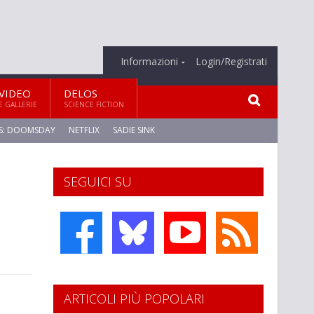
Informazioni
Login/Registrati
VIDEO
DELOS
E GALLERIE
SCIENCE FICTION
S: DOOMSDAY
NETFLIX
SADIE SINK
SEGUICI SU
ARTICOLI PIÙ POPOLARI