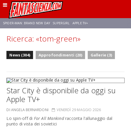
SPIDER-MAN: BRAND NEW DAY
SUPERGIRL
APPLE TV+
Ricerca: «tom-green»
FRANCO RICCIARDIELLO
ZENDAYA
STAR TREK
AVENGERS: DOOMSDAY
News (304)
Approfondimenti (20)
Gallerie (3)
NETFLIX
SADIE SINK
STAR TREK: STRANGE NEW WORLDS
Star City è disponibile da oggi su
Apple TV+
DI ANGELA BERNARDONI
VENERDÌ 29 MAGGIO 2026
Lo spin-off di
For All Mankind
racconta l'allunaggio dal
punto di vista dei sovietici