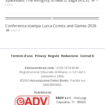
SpaceBalls The Almighty Schwartz Saga (A.S.S.)
10
FOTO
Conferenza stampa Lucca Comics and Games 2026
4 FOTO
Termini d'uso
Privacy
Regole
Redazione
Contatti
Fantascienza.com
- ISSN 1974-8248 -
Registrazione tribunale di Milano, n. 521 del 5
settembre 2006.
©2003
Associazione Delos Books
. Partita Iva
04029050962.
Pubblicità:
EADV s.r.l.
- Via Luigi
Capuana, 11 - 95030