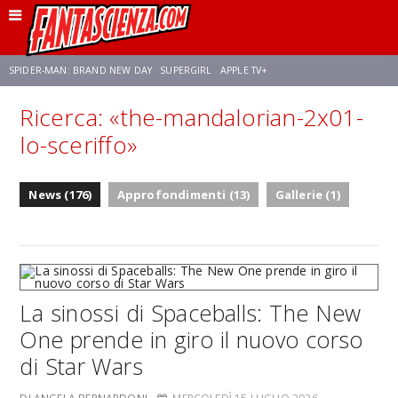
SPIDER-MAN: BRAND NEW DAY
SUPERGIRL
APPLE TV+
Ricerca: «the-mandalorian-2x01-
FRANCO RICCIARDIELLO
ZENDAYA
STAR TREK
AVENGERS: DOOMSDAY
lo-sceriffo»
NETFLIX
SADIE SINK
STAR TREK: STRANGE NEW WORLDS
News (176)
Approfondimenti (13)
Gallerie (1)
La sinossi di Spaceballs: The New
One prende in giro il nuovo corso
di Star Wars