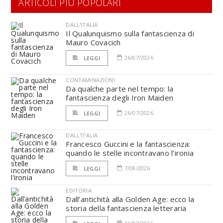
ARTICOLI PIÙ POPOLARI
DALL'ITALIA
Il Qualunquismo sulla fantascienza di
Mauro Covacich
26/07/2026
LEGGI
CONTAMINAZIONI
Da qualche parte nel tempo: la
fantascienza degli Iron Maiden
26/07/2026
LEGGI
DALL'ITALIA
Francesco Guccini e la fantascienza:
quando le stelle incontravano l’ironia
7/08/2026
LEGGI
EDITORIA
Dall’antichità alla Golden Age: ecco la
storia della fantascienza letteraria