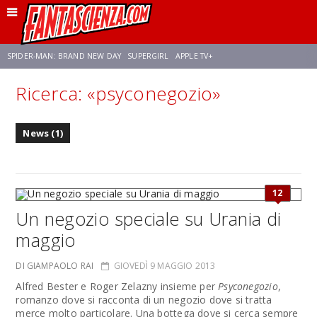
SPIDER-MAN: BRAND NEW DAY
SUPERGIRL
APPLE TV+
Ricerca: «psyconegozio»
FRANCO RICCIARDIELLO
ZENDAYA
STAR TREK
AVENGERS: DOOMSDAY
News (1)
NETFLIX
SADIE SINK
STAR TREK: STRANGE NEW WORLDS
12
Un negozio speciale su Urania di
maggio
DI GIAMPAOLO RAI
GIOVEDÌ 9 MAGGIO 2013
Alfred Bester e Roger Zelazny insieme per
Psyconegozio
,
romanzo dove si racconta di un negozio dove si tratta
merce molto particolare. Una bottega dove si cerca sempre