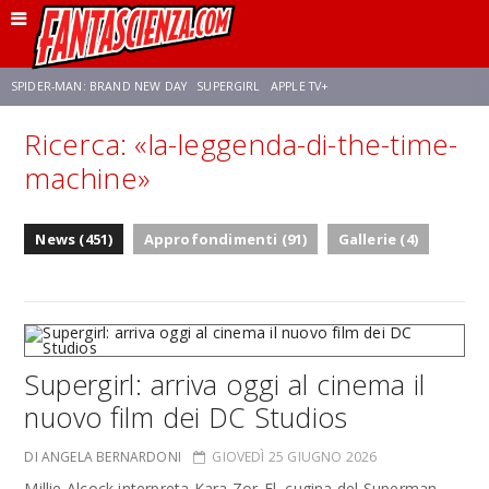
SPIDER-MAN: BRAND NEW DAY
SUPERGIRL
APPLE TV+
Ricerca: «la-leggenda-di-the-time-
FRANCO RICCIARDIELLO
ZENDAYA
STAR TREK
AVENGERS: DOOMSDAY
machine»
NETFLIX
SADIE SINK
CELIA ROSE GOODING
News (451)
Approfondimenti (91)
Gallerie (4)
Supergirl: arriva oggi al cinema il
nuovo film dei DC Studios
DI ANGELA BERNARDONI
GIOVEDÌ 25 GIUGNO 2026
Millie Alcock interpreta Kara Zor-El, cugina del Superman