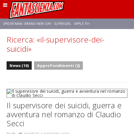
SPIDER-MAN: BRAND NEW DAY
SUPERGIRL
APPLE TV+
Ricerca: «il-supervisore-dei-
FRANCO RICCIARDIELLO
ZENDAYA
STAR TREK
AVENGERS: DOOMSDAY
suicidi»
NETFLIX
SADIE SINK
STAR TREK: STRANGE NEW WORLDS
News (10)
Approfondimenti (2)
Il supervisore dei suicidi, guerra e
avventura nel romanzo di Claudio
Secci