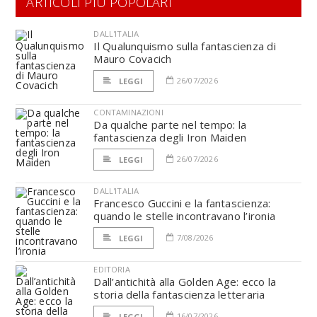
ARTICOLI PIÙ POPOLARI
DALL'ITALIA
Il Qualunquismo sulla fantascienza di
Mauro Covacich
26/07/2026
LEGGI
CONTAMINAZIONI
Da qualche parte nel tempo: la
fantascienza degli Iron Maiden
26/07/2026
LEGGI
DALL'ITALIA
Francesco Guccini e la fantascienza:
quando le stelle incontravano l’ironia
7/08/2026
LEGGI
EDITORIA
Dall’antichità alla Golden Age: ecco la
storia della fantascienza letteraria
16/07/2026
LEGGI