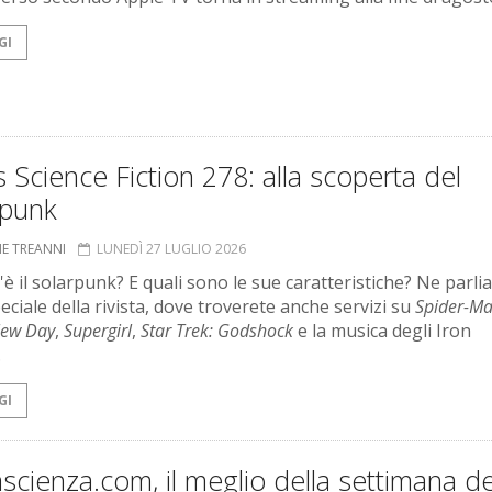
GI
 Science Fiction 278: alla scoperta del
rpunk
NE TREANNI
LUNEDÌ 27 LUGLIO 2026
'è il solarpunk? E quali sono le sue caratteristiche? Ne parl
eciale della rivista, dove troverete anche servizi su
Spider-Ma
New Day
,
Supergirl
,
Star Trek: Godshock
e la musica degli Iron
.
GI
scienza.com, il meglio della settimana de