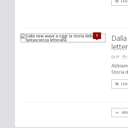
LEG
1
Dalla
lette
DI S*
Abbiamo
Storia d
LEG
AN