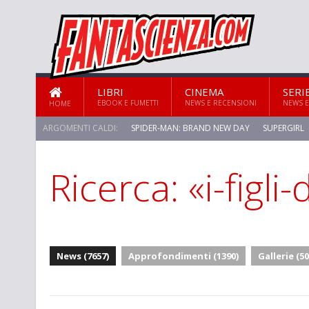
LIBRI
CINEMA
SERI
EBOOK E FUMETTI
NEWS E RECENSIONI
NEWS E
HOME
ARGOMENTI CALDI:
SPIDER-MAN: BRAND NEW DAY
SUPERGIRL
Ricerca: «i-figli
STAR TREK: STRANGE NEW WORLDS
News (7657)
Approfondimenti (1390)
Gallerie (50