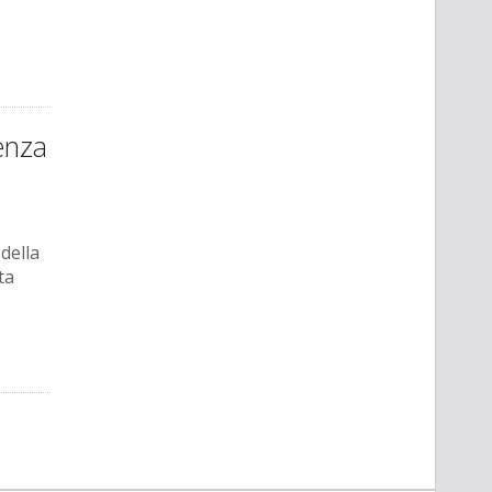
enza
della
ta