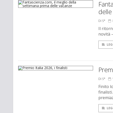
Fanta
delle
DI S*
Il ritor
novità 
LEG
Premio
DI S*
Finito l
finalist
premiaz
LEG