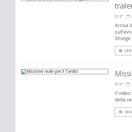
trail
DI S*
Arriva i
sull'ev
Strange
LEG
Missi
DI S*
Il vide
della c
LEG