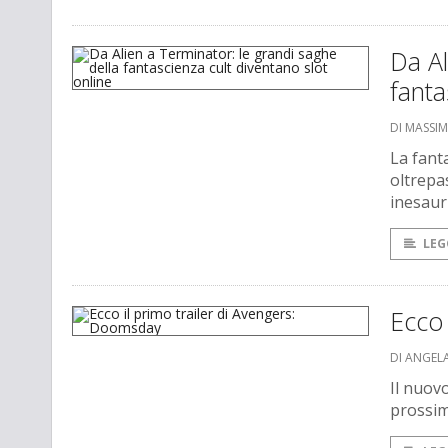
Da Al
fanta
DI MASSI
La fant
oltrepa
inesauri
LEG
Ecco 
DI ANGEL
Il nuov
prossi