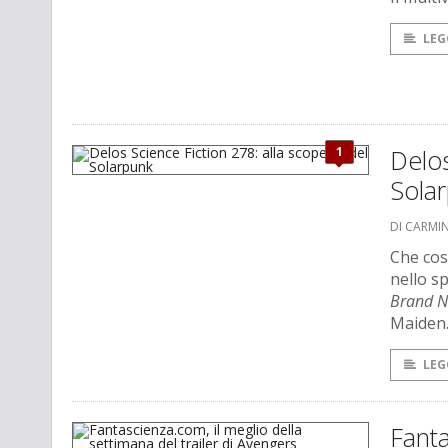
LEG
1
Delos
Sola
DI CARMI
Che cos
nello sp
Brand 
Maiden
LEG
Fanta