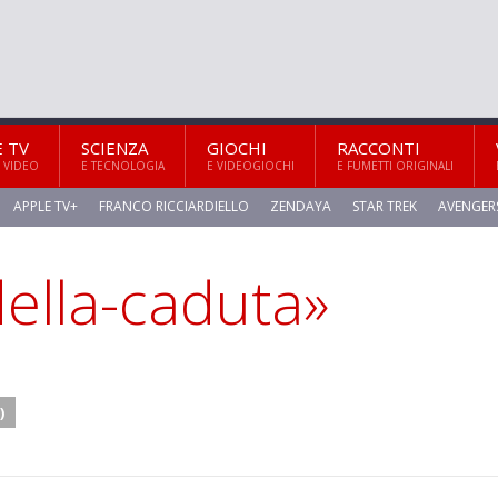
E TV
SCIENZA
GIOCHI
RACCONTI
 VIDEO
E TECNOLOGIA
E VIDEOGIOCHI
E FUMETTI ORIGINALI
APPLE TV+
FRANCO RICCIARDIELLO
ZENDAYA
STAR TREK
AVENGER
-della-caduta»
)