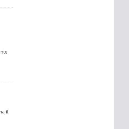
onte
a il