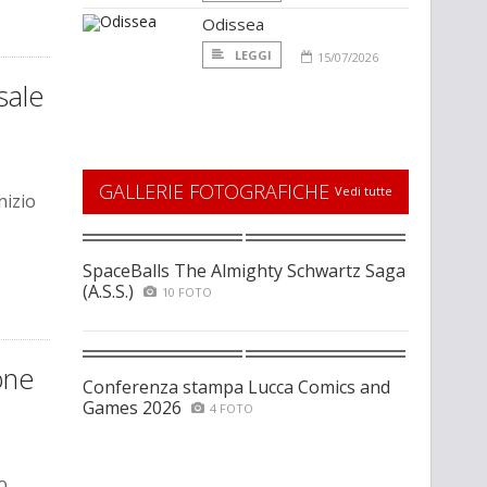
Odissea
LEGGI
15/07/2026
sale
GALLERIE FOTOGRAFICHE
Vedi tutte
nizio
SpaceBalls The Almighty Schwartz Saga
(A.S.S.)
10 FOTO
one
Conferenza stampa Lucca Comics and
Games 2026
4 FOTO
o