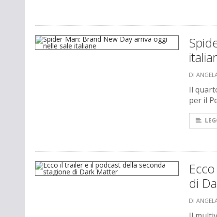
Spide
italia
DI ANGEL
Il quar
per il 
LEG
Ecco 
di Da
DI ANGEL
Il mult