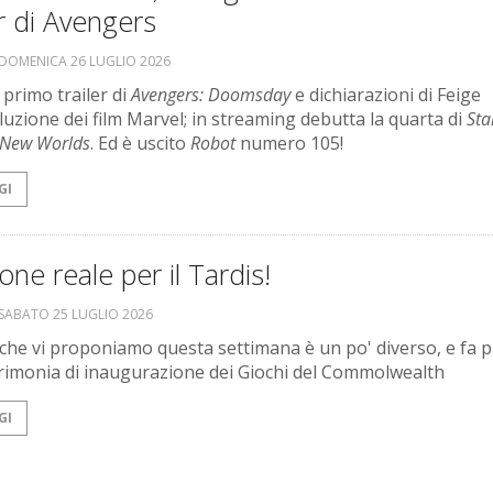
er di Avengers
DOMENICA 26 LUGLIO 2026
l primo trailer di
Avengers: Doomsday
e dichiarazioni di Feige
oluzione dei film Marvel; in streaming debutta la quarta di
Sta
 New Worlds
. Ed è uscito
Robot
numero 105!
GI
one reale per il Tardis!
SABATO 25 LUGLIO 2026
o che vi proponiamo questa settimana è un po' diverso, e fa 
erimonia di inaugurazione dei Giochi del Commolwealth
GI