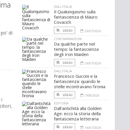
rima
DALL'ITALIA
Il Qualunquismo sulla
fantascienza di Mauro
Covacich
LEGGI
26/07/2026
 po' di
CONTAMINAZIONI
Da qualche parte nel
tempo: la fantascienza
degli Iron Maiden
LEGGI
26/07/2026
DALL'ITALIA
Francesco Guccini e la
fantascienza: quando le
stelle incontravano l’ironia
LEGGI
7/08/2026
 i
EDITORIA
itori,
Dall’antichità alla Golden
Age: ecco la storia della
fantascienza letteraria
LEGGI
16/07/2026