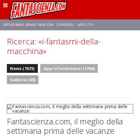
SPIDER-MAN: BRAND NEW DAY
SUPERGIRL
APPLE TV+
Ricerca: «i-fantasmi-della-
FRANCO RICCIARDIELLO
ZENDAYA
STAR TREK
AVENGERS: DOOMSDAY
macchina»
NETFLIX
SADIE SINK
CELIA ROSE GOODING
News (7673)
Approfondimenti (1396)
Gallerie (48)
Fantascienza.com, il meglio della
settimana prima delle vacanze