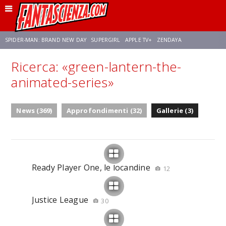
SPIDER-MAN: BRAND NEW DAY
SUPERGIRL
APPLE TV+
ZENDAYA
Ricerca: «green-lantern-the-
FRANCO RICCIARDIELLO
AVENGERS: DOOMSDAY
STAR TREK
NETFLIX
animated-series»
SADIE SINK
STAR TREK: STRANGE NEW WORLDS
News (369)
Approfondimenti (32)
Gallerie (3)
Ready Player One, le locandine
12
Justice League
30