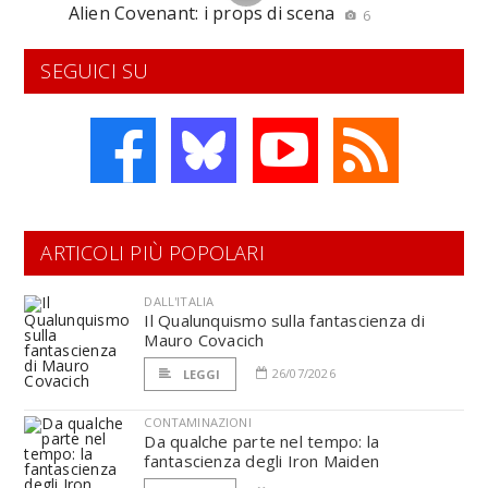
Alien Covenant: i props di scena
6
SEGUICI SU
ARTICOLI PIÙ POPOLARI
DALL'ITALIA
Il Qualunquismo sulla fantascienza di
Mauro Covacich
26/07/2026
LEGGI
CONTAMINAZIONI
Da qualche parte nel tempo: la
fantascienza degli Iron Maiden