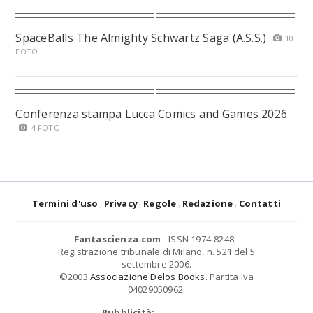
SpaceBalls The Almighty Schwartz Saga (A.S.S.)
10
FOTO
Conferenza stampa Lucca Comics and Games 2026
4 FOTO
Termini d'uso
Privacy
Regole
Redazione
Contatti
Fantascienza.com
- ISSN 1974-8248 -
Registrazione tribunale di Milano, n. 521 del 5
settembre 2006.
©2003
Associazione Delos Books
. Partita Iva
04029050962.
Pubblicità: