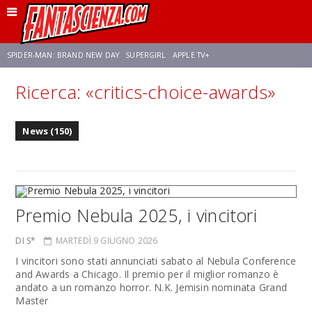
SPIDER-MAN: BRAND NEW DAY
SUPERGIRL
APPLE TV+
Ricerca: «critics-choice-awards»
FRANCO RICCIARDIELLO
ZENDAYA
STAR TREK
AVENGERS: DOOMSDAY
News (150)
NETFLIX
SADIE SINK
CELIA ROSE GOODING
Premio Nebula 2025, i vincitori
DI S*
MARTEDÌ 9 GIUGNO 2026
I vincitori sono stati annunciati sabato al Nebula Conference
and Awards a Chicago. Il premio per il miglior romanzo è
andato a un romanzo horror. N.K. Jemisin nominata Grand
Master