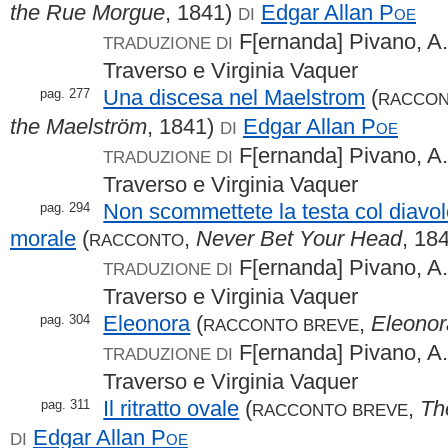
the Rue Morgue
, 1841)
Edgar Allan
Poe
DI
F[ernanda] Pivano, A.
TRADUZIONE DI
Traverso e Virginia Vaquer
Una discesa nel Maelstrom
(
pag. 277
RACCO
the Maelström
, 1841)
Edgar Allan
Poe
DI
F[ernanda] Pivano, A.
TRADUZIONE DI
Traverso e Virginia Vaquer
Non scommettete la testa col diavo
pag. 294
morale
(
,
Never Bet Your Head
, 18
RACCONTO
F[ernanda] Pivano, A.
TRADUZIONE DI
Traverso e Virginia Vaquer
Eleonora
(
,
Eleonor
pag. 304
RACCONTO BREVE
F[ernanda] Pivano, A.
TRADUZIONE DI
Traverso e Virginia Vaquer
Il ritratto ovale
(
,
Th
pag. 311
RACCONTO BREVE
Edgar Allan
Poe
DI