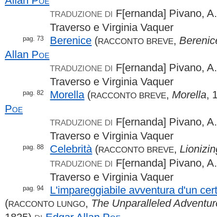
Allan
Poe
F[ernanda] Pivano, A.
TRADUZIONE DI
Traverso e Virginia Vaquer
Berenice
(
,
Berenic
pag. 73
RACCONTO BREVE
Allan
Poe
F[ernanda] Pivano, A.
TRADUZIONE DI
Traverso e Virginia Vaquer
Morella
(
,
Morella
, 
pag. 82
RACCONTO BREVE
Poe
F[ernanda] Pivano, A.
TRADUZIONE DI
Traverso e Virginia Vaquer
Celebrità
(
,
Lionizin
pag. 88
RACCONTO BREVE
F[ernanda] Pivano, A.
TRADUZIONE DI
Traverso e Virginia Vaquer
L'impareggiabile avventura d'un cer
pag. 94
(
,
The Unparalleled Adventur
RACCONTO LUNGO