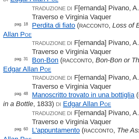
F[ernanda] Pivano, A.
TRADUZIONE DI
Traverso e Virginia Vaquer
Perdita di fiato
(
,
Loss of 
pag. 18
RACCONTO
Allan
Poe
F[ernanda] Pivano, A.
TRADUZIONE DI
Traverso e Virginia Vaquer
Bon-Bon
(
,
Bon-Bon or Th
pag. 31
RACCONTO
Edgar Allan
Poe
F[ernanda] Pivano, A.
TRADUZIONE DI
Traverso e Virginia Vaquer
Manoscritto trovato in una bottiglia
(
pag. 48
in a Bottle
, 1833)
Edgar Allan
Poe
DI
F[ernanda] Pivano, A.
TRADUZIONE DI
Traverso e Virginia Vaquer
L'appuntamento
(
,
The As
pag. 60
RACCONTO