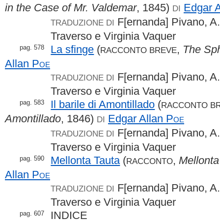
in the Case of Mr. Valdemar
, 1845)
Edgar 
DI
F[ernanda] Pivano, A.
TRADUZIONE DI
Traverso e Virginia Vaquer
La sfinge
(
,
The Sp
pag. 578
RACCONTO BREVE
Allan
Poe
F[ernanda] Pivano, A.
TRADUZIONE DI
Traverso e Virginia Vaquer
Il barile di Amontillado
(
pag. 583
RACCONTO B
Amontillado
, 1846)
Edgar Allan
Poe
DI
F[ernanda] Pivano, A.
TRADUZIONE DI
Traverso e Virginia Vaquer
Mellonta Tauta
(
,
Mellonta
pag. 590
RACCONTO
Allan
Poe
F[ernanda] Pivano, A.
TRADUZIONE DI
Traverso e Virginia Vaquer
INDICE
pag. 607