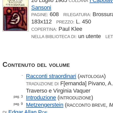
20 Luglio 1965
I Capolav
COLLANA
Sansoni
608
Brossu
PAGINE:
RILEGATURA:
183x112
L. 450
PREZZO:
Paul Klee
COPERTINA:
un utente
NELLA BIBLIOTECA DI:
LET
Contenuto del volume
Racconti straordinari
(
)
-
ANTOLOGIA
F[ernanda] Pivano, A.
TRADUZIONE DI
Traverso e Virginia Vaquer
Introduzione
(
)
pag. 3
INTRODUZIONE
Metzengerstein
(
,
M
pag. 9
RACCONTO BREVE
Edgar Allan
Poe
DI