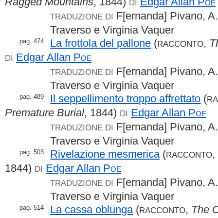
Ragged Mountains
, 1844)
Edgar Allan
Poe
DI
F[ernanda] Pivano, A.
TRADUZIONE DI
Traverso e Virginia Vaquer
La frottola del pallone
(
,
T
pag. 474
RACCONTO
Edgar Allan
Poe
DI
F[ernanda] Pivano, A.
TRADUZIONE DI
Traverso e Virginia Vaquer
Il seppellimento troppo affrettato
(
pag. 489
R
Premature Burial
, 1844)
Edgar Allan
Poe
DI
F[ernanda] Pivano, A.
TRADUZIONE DI
Traverso e Virginia Vaquer
Rivelazione mesmerica
(
pag. 503
RACCONTO
1844)
Edgar Allan
Poe
DI
F[ernanda] Pivano, A.
TRADUZIONE DI
Traverso e Virginia Vaquer
La cassa oblunga
(
,
The 
pag. 514
RACCONTO