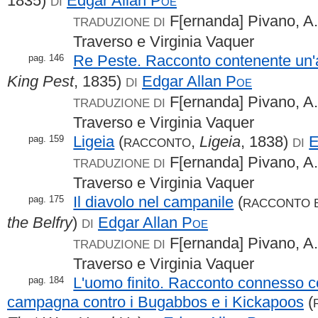
1835)
Edgar Allan
Poe
DI
F[ernanda] Pivano, A.
TRADUZIONE DI
Traverso e Virginia Vaquer
Re Peste. Racconto contenente un'a
pag. 146
King Pest
, 1835)
Edgar Allan
Poe
DI
F[ernanda] Pivano, A.
TRADUZIONE DI
Traverso e Virginia Vaquer
Ligeia
(
,
Ligeia
, 1838)
E
pag. 159
RACCONTO
DI
F[ernanda] Pivano, A.
TRADUZIONE DI
Traverso e Virginia Vaquer
Il diavolo nel campanile
(
pag. 175
RACCONTO 
the Belfry
)
Edgar Allan
Poe
DI
F[ernanda] Pivano, A.
TRADUZIONE DI
Traverso e Virginia Vaquer
L'uomo finito. Racconto connesso c
pag. 184
campagna contro i Bugabbos e i Kickapoos
(