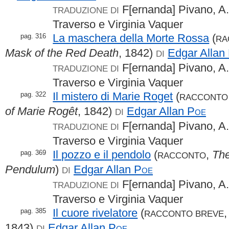
F[ernanda] Pivano, A.
TRADUZIONE DI
Traverso e Virginia Vaquer
La maschera della Morte Rossa
(
pag. 316
RA
Mask of the Red Death
, 1842)
Edgar Allan
DI
F[ernanda] Pivano, A.
TRADUZIONE DI
Traverso e Virginia Vaquer
Il mistero di Marie Roget
(
pag. 322
RACCONTO
of Marie Rogêt
, 1842)
Edgar Allan
Poe
DI
F[ernanda] Pivano, A.
TRADUZIONE DI
Traverso e Virginia Vaquer
Il pozzo e il pendolo
(
,
The
pag. 369
RACCONTO
Pendulum
)
Edgar Allan
Poe
DI
F[ernanda] Pivano, A.
TRADUZIONE DI
Traverso e Virginia Vaquer
Il cuore rivelatore
(
pag. 385
RACCONTO BREVE
1843)
Edgar Allan
Poe
DI