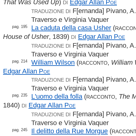
That Was Used Up
)
Edgar Allan
Poe
DI
F[ernanda] Pivano, A.
TRADUZIONE DI
Traverso e Virginia Vaquer
La caduta della casa Usher
(
pag. 195
RACCO
House of Usher
, 1839)
Edgar Allan
Poe
DI
F[ernanda] Pivano, A.
TRADUZIONE DI
Traverso e Virginia Vaquer
William Wilson
(
,
William
pag. 214
RACCONTO
Edgar Allan
Poe
F[ernanda] Pivano, A.
TRADUZIONE DI
Traverso e Virginia Vaquer
L'uomo della folla
(
,
The M
pag. 235
RACCONTO
1840)
Edgar Allan
Poe
DI
F[ernanda] Pivano, A.
TRADUZIONE DI
Traverso e Virginia Vaquer
Il delitto della Rue Morgue
(
pag. 245
RACCONT