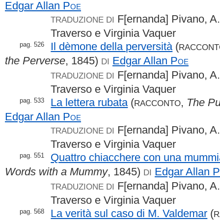
Edgar Allan
Poe
F[ernanda] Pivano, A.
TRADUZIONE DI
Traverso e Virginia Vaquer
Il dèmone della perversità
(
pag. 526
RACCONT
the Perverse
, 1845)
Edgar Allan
Poe
DI
F[ernanda] Pivano, A.
TRADUZIONE DI
Traverso e Virginia Vaquer
La lettera rubata
(
,
The Pu
pag. 533
RACCONTO
Edgar Allan
Poe
F[ernanda] Pivano, A.
TRADUZIONE DI
Traverso e Virginia Vaquer
Quattro chiacchere con una mummi
pag. 551
Words with a Mummy
, 1845)
Edgar Allan
P
DI
F[ernanda] Pivano, A.
TRADUZIONE DI
Traverso e Virginia Vaquer
La verità sul caso di M. Valdemar
(
pag. 568
R