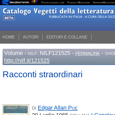
Fantascienza.com
FantasyMagazine
HorrorMagazine
HOME
AUTORI
EDITORI E COLLANE
Volume
-
NILF121525 -
-
NILF:
PERMALINK
SHO
http://nilf.it/121525
Racconti straordinari
Edgar Allan
Poe
DI