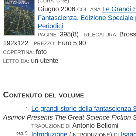
(CURATORE)
Giugno 2006
Le Grandi S
COLLANA
Fantascienza. Edizione Speciale
Periodici
398(8)
Bros
PAGINE:
RILEGATURA:
192x122
Euro 5,90
PREZZO:
foto
COPERTINA:
un utente
LETTO DA:
Contenuto del volume
Le grandi storie della fantascienza 
-
Asimov Presents The Great Science Fiction S
Antonio Bellomi
TRADUZIONE DI
Introduzione
(
)
Isaa
pag. 5
INTRODUZIONE
DI