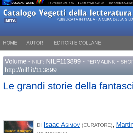
Fantascienza.com
FantasyMagazine
HorrorMagazine
HOME
AUTORI
EDITORI E COLLANE
Volume
-
NILF113899 -
-
NILF:
PERMALINK
SHOR
http://nilf.it/113899
Le grandi storie della fantas
Isaac
Asimov
,
Marti
DI
(CURATORE)