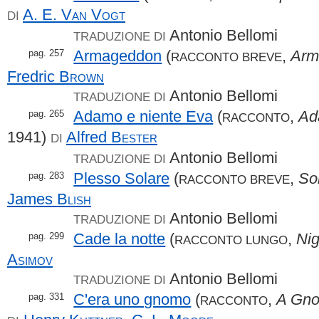
A. E.
Van Vogt
DI
Antonio Bellomi
TRADUZIONE DI
Armageddon
(
,
Arm
pag. 257
RACCONTO BREVE
Fredric
Brown
Antonio Bellomi
TRADUZIONE DI
Adamo e niente Eva
(
,
Ad
pag. 265
RACCONTO
1941)
Alfred
Bester
DI
Antonio Bellomi
TRADUZIONE DI
Plesso Solare
(
,
So
pag. 283
RACCONTO BREVE
James
Blish
Antonio Bellomi
TRADUZIONE DI
Cade la notte
(
,
Nig
pag. 299
RACCONTO LUNGO
Asimov
Antonio Bellomi
TRADUZIONE DI
C'era uno gnomo
(
,
A Gn
pag. 331
RACCONTO