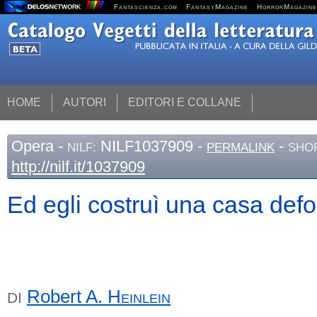
Fantascienza.com
FantasyMagazine
HorrorMagazine
HOME
AUTORI
EDITORI E COLLANE
Opera
-
NILF1037909 -
-
NILF:
PERMALINK
SHOR
http://nilf.it/1037909
Ed egli costruì una casa def
Robert A.
Heinlein
DI