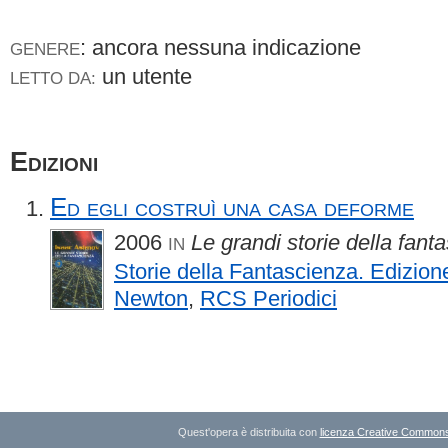
: ancora nessuna indicazione
GENERE
un utente
LETTO DA:
Edizioni
Ed egli costruì una casa deforme
2006
Le grandi storie della fant
IN
Storie della Fantascienza. Edizion
Newton
,
RCS Periodici
Quest'opera è distribuita con
licenza Creative Commons A