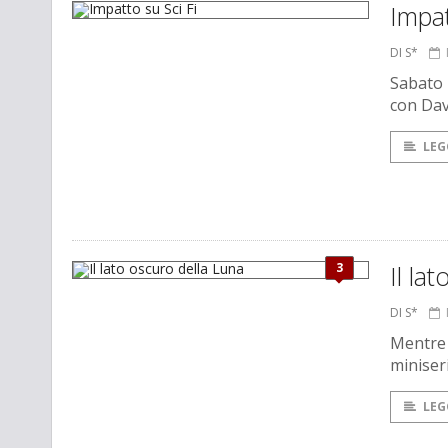
Impat
DI S*
Sabato 
con Dav
LEG
3
Il la
DI S*
Mentre 
miniseri
LEG