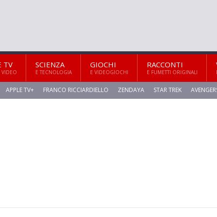
E TV
SCIENZA
GIOCHI
RACCONTI
 VIDEO
E TECNOLOGIA
E VIDEOGIOCHI
E FUMETTI ORIGINALI
APPLE TV+
FRANCO RICCIARDIELLO
ZENDAYA
STAR TREK
AVENGER