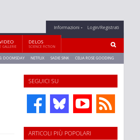
Informazioni
Login/Registrati
VIDEO
DELOS
E GALLERIE
SCIENCE FICTION
S: DOOMSDAY
NETFLIX
SADIE SINK
CELIA ROSE GOODING
SEGUICI SU
ARTICOLI PIÙ POPOLARI