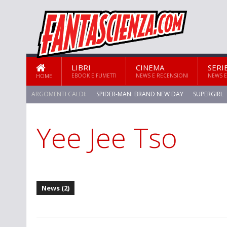
LIBRI
CINEMA
SERI
EBOOK E FUMETTI
NEWS E RECENSIONI
NEWS E
HOME
ARGOMENTI CALDI:
SPIDER-MAN: BRAND NEW DAY
SUPERGIRL
Yee Jee Tso
News (2)