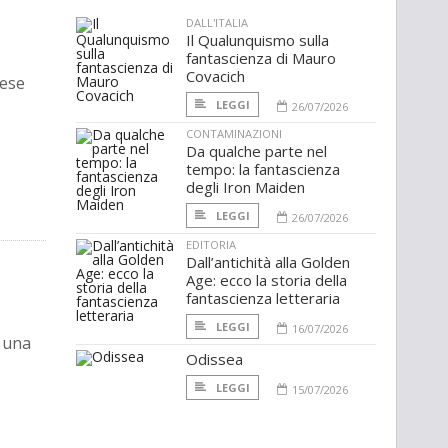
DALL'ITALIA
Il Qualunquismo sulla
fantascienza di Mauro
Covacich
dese
LEGGI
26/07/2026
CONTAMINAZIONI
Da qualche parte nel
tempo: la fantascienza
degli Iron Maiden
LEGGI
26/07/2026
EDITORIA
Dall’antichità alla Golden
Age: ecco la storia della
fantascienza letteraria
LEGGI
16/07/2026
a una
Odissea
LEGGI
15/07/2026