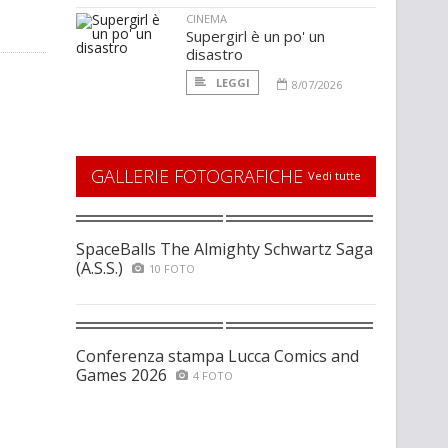
CINEMA
Supergirl è un po' un
disastro
LEGGI
8/07/2026
GALLERIE FOTOGRAFICHE
Vedi tutte
SpaceBalls The Almighty Schwartz Saga
(A.S.S.)
10 FOTO
Conferenza stampa Lucca Comics and
Games 2026
4 FOTO