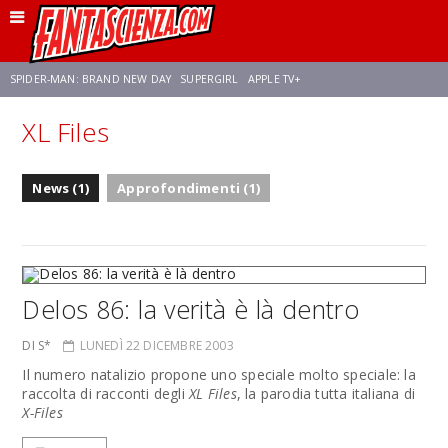
SPIDER-MAN: BRAND NEW DAY
SUPERGIRL
APPLE TV+
XL Files
FRANCO RICCIARDIELLO
ZENDAYA
STAR TREK
AVENGERS: DOOMSDAY
News (1)
Approfondimenti (1)
NETFLIX
SADIE SINK
STAR TREK: STRANGE NEW WORLDS
Delos 86: la verità è là dentro
DI S*
LUNEDÌ 22 DICEMBRE 2003
Il numero natalizio propone uno speciale molto speciale: la
raccolta di racconti degli
XL Files
, la parodia tutta italiana di
X-Files