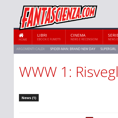
LIBRI
CINEMA
SERI
EBOOK E FUMETTI
NEWS E RECENSIONI
NEWS E
HOME
ARGOMENTI CALDI:
SPIDER-MAN: BRAND NEW DAY
SUPERGIRL
WWW 1: Risvegl
STAR TREK: STRANGE NEW WORLDS
News (1)