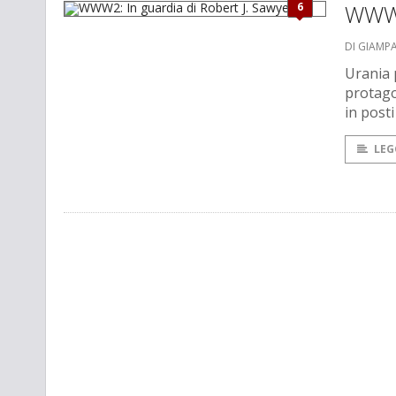
6
WWW2
DI GIAMP
Urania 
protago
in posti
LEG