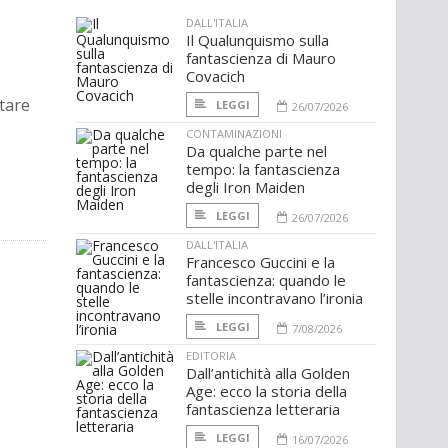
DALL'ITALIA
Il Qualunquismo sulla
fantascienza di Mauro
Covacich
utare
LEGGI
26/07/2026
CONTAMINAZIONI
Da qualche parte nel
tempo: la fantascienza
degli Iron Maiden
LEGGI
26/07/2026
DALL'ITALIA
Francesco Guccini e la
fantascienza: quando le
stelle incontravano l’ironia
LEGGI
7/08/2026
EDITORIA
Dall’antichità alla Golden
Age: ecco la storia della
fantascienza letteraria
LEGGI
16/07/2026