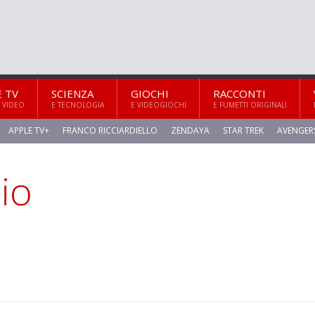
E TV
SCIENZA
GIOCHI
RACCONTI
 VIDEO
E TECNOLOGIA
E VIDEOGIOCHI
E FUMETTI ORIGINALI
APPLE TV+
FRANCO RICCIARDIELLO
ZENDAYA
STAR TREK
AVENGER
io