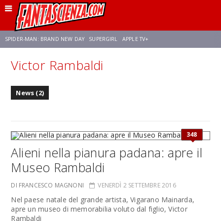
SPIDER-MAN: BRAND NEW DAY
SUPERGIRL
APPLE TV+
Victor Rambaldi
FRANCO RICCIARDIELLO
ZENDAYA
STAR TREK
AVENGERS: DOOMSDAY
News (2)
NETFLIX
SADIE SINK
CELIA ROSE GOODING
348
Alieni nella pianura padana: apre il
Museo Rambaldi
DI FRANCESCO MAGNONI
VENERDÌ 2 SETTEMBRE 2016
Nel paese natale del grande artista, Vigarano Mainarda,
apre un museo di memorabilia voluto dal figlio, Victor
Rambaldi