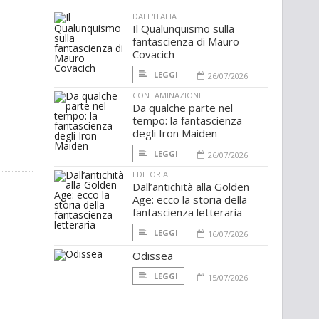
DALL'ITALIA
Il Qualunquismo sulla
fantascienza di Mauro
Covacich
LEGGI
26/07/2026
CONTAMINAZIONI
Da qualche parte nel
tempo: la fantascienza
degli Iron Maiden
LEGGI
26/07/2026
EDITORIA
Dall’antichità alla Golden
Age: ecco la storia della
fantascienza letteraria
LEGGI
16/07/2026
Odissea
LEGGI
15/07/2026