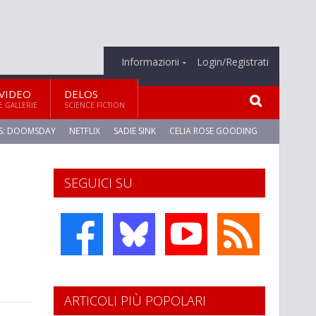
Informazioni
Login/Registrati
VIDEO
DELOS
E GALLERIE
SCIENCE FICTION
S: DOOMSDAY
NETFLIX
SADIE SINK
CELIA ROSE GOODING
SEGUICI SU
ARTICOLI PIÙ POPOLARI