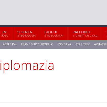
E TV
SCIENZA
GIOCHI
RACCONTI
 VIDEO
E TECNOLOGIA
E VIDEOGIOCHI
E FUMETTI ORIGINALI
APPLE TV+
FRANCO RICCIARDIELLO
ZENDAYA
STAR TREK
AVENGER
iplomazia