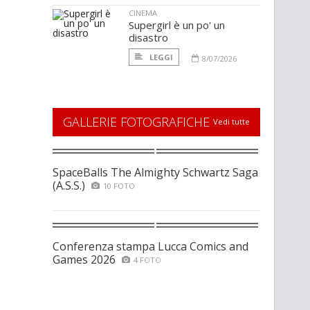
CINEMA
Supergirl è un po' un
disastro
LEGGI
8/07/2026
GALLERIE FOTOGRAFICHE
Vedi tutte
SpaceBalls The Almighty Schwartz Saga
(A.S.S.)
10 FOTO
Conferenza stampa Lucca Comics and
Games 2026
4 FOTO