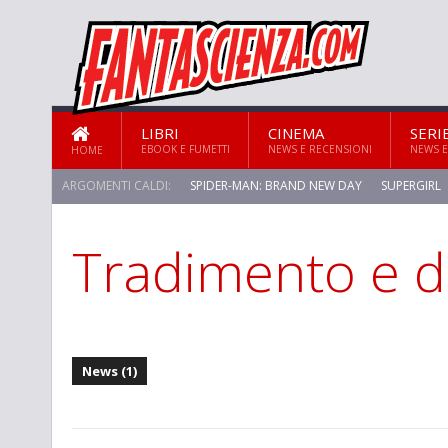
LIBRI
CINEMA
SERI
EBOOK E FUMETTI
NEWS E RECENSIONI
NEWS E
HOME
ARGOMENTI CALDI:
SPIDER-MAN: BRAND NEW DAY
SUPERGIRL
Tradimento e d
News (1)