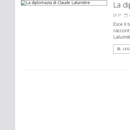
La di
DI S*
Esce il
raccont
Lalumi
LEG