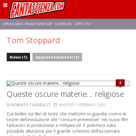
SPIDER-MAN: BRAND NEW DAY
SUPERGIRL
APPLE TV+
Tom Stoppard
FRANCO RICCIARDIELLO
ZENDAYA
AVENGERS: DOOMSDAY
STAR TREK
News (1)
Approfondimenti (1)
NETFLIX
SADIE SINK
STAR TREK: STRANGE NEW WORLDS
2
Queste oscure materie... religiose
DI ROBERTO TADDEUCCI
MARTEDÌ 1 FEBBRAIO 2005
Dai bollini sui libri di testo che mettono in guardia contro le
teorie dell’evoluzione alle “censure preventive” nei nuovi film
fantastici in produzione a Hollywood. È polemica sulla
possibile diluizione per il grande schermo dell’acclamata