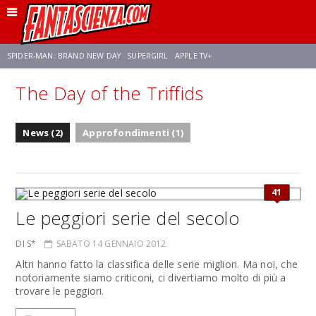
SPIDER-MAN: BRAND NEW DAY
SUPERGIRL
APPLE TV+
The Day of the Triffids
FRANCO RICCIARDIELLO
ZENDAYA
STAR TREK
AVENGERS: DOOMSDAY
News (2)
Approfondimenti (1)
NETFLIX
SADIE SINK
CELIA ROSE GOODING
41
Le peggiori serie del secolo
DI S*
SABATO 14 GENNAIO 2012
Altri hanno fatto la classifica delle serie migliori. Ma noi, che
notoriamente siamo criticoni, ci divertiamo molto di più a
trovare le peggiori.