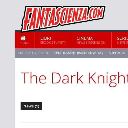
LIBRI
CINEMA
SERI
EBOOK E FUMETTI
NEWS E RECENSIONI
NEWS E
HOME
ARGOMENTI CALDI:
SPIDER-MAN: BRAND NEW DAY
SUPERGIRL
The Dark Knigh
STAR TREK: STRANGE NEW WORLDS
News (1)