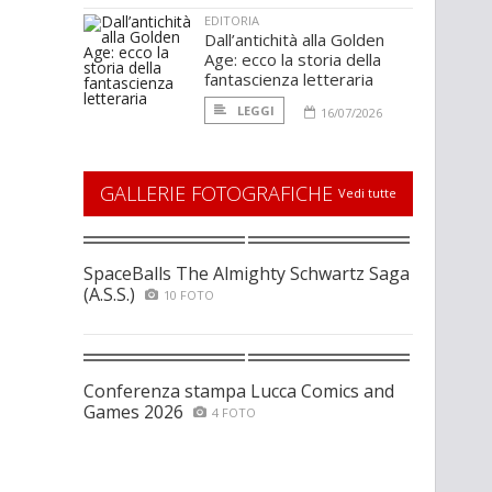
EDITORIA
Dall’antichità alla Golden
Age: ecco la storia della
fantascienza letteraria
LEGGI
16/07/2026
GALLERIE FOTOGRAFICHE
Vedi tutte
SpaceBalls The Almighty Schwartz Saga
(A.S.S.)
10 FOTO
Conferenza stampa Lucca Comics and
Games 2026
4 FOTO