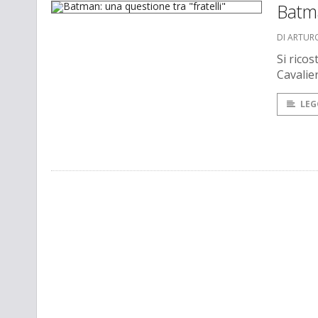
Batma
DI ARTUR
Si rico
Cavalie
LEG