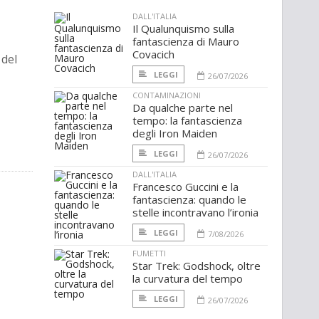
DALL'ITALIA
Il Qualunquismo sulla
fantascienza di Mauro
Covacich
 del
LEGGI
26/07/2026
CONTAMINAZIONI
Da qualche parte nel
tempo: la fantascienza
degli Iron Maiden
LEGGI
26/07/2026
DALL'ITALIA
Francesco Guccini e la
fantascienza: quando le
stelle incontravano l’ironia
LEGGI
7/08/2026
FUMETTI
Star Trek: Godshock, oltre
la curvatura del tempo
LEGGI
26/07/2026