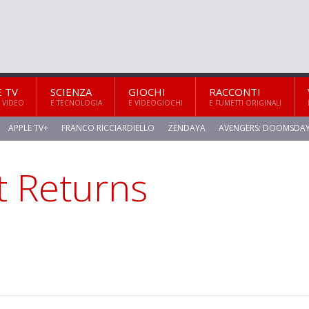
E TV
SCIENZA
GIOCHI
RACCONTI
 VIDEO
E TECNOLOGIA
E VIDEOGIOCHI
E FUMETTI ORIGINALI
APPLE TV+
FRANCO RICCIARDIELLO
ZENDAYA
AVENGERS: DOOMSDA
t Returns