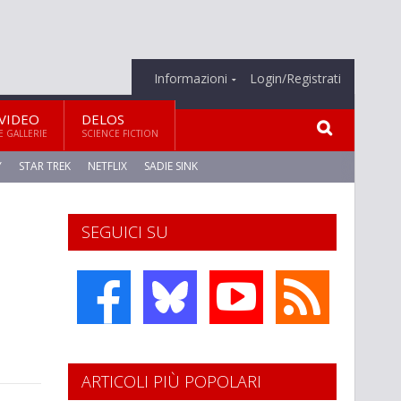
Informazioni
Login/Registrati
VIDEO
DELOS
E GALLERIE
SCIENCE FICTION
Y
STAR TREK
NETFLIX
SADIE SINK
SEGUICI SU
ARTICOLI PIÙ POPOLARI