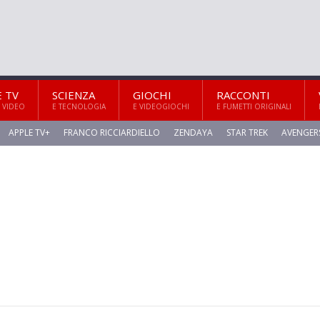
E TV
SCIENZA
GIOCHI
RACCONTI
 VIDEO
E TECNOLOGIA
E VIDEOGIOCHI
E FUMETTI ORIGINALI
APPLE TV+
FRANCO RICCIARDIELLO
ZENDAYA
STAR TREK
AVENGER