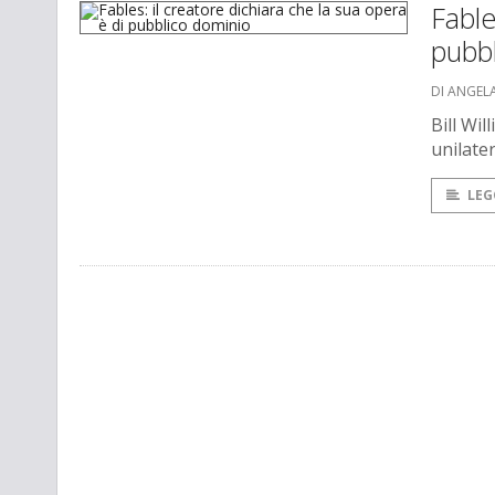
Fable
pubb
DI ANGEL
Bill Wi
unilate
LEG