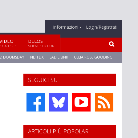
Informazioni
Login/Registrati
VIDEO
DELOS
E GALLERIE
SCIENCE FICTION
S: DOOMSDAY
NETFLIX
SADIE SINK
CELIA ROSE GOODING
SEGUICI SU
ARTICOLI PIÙ POPOLARI