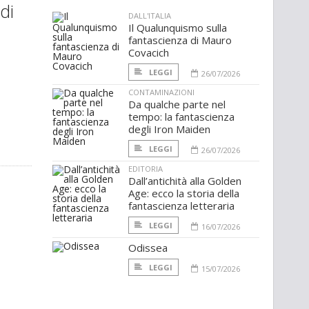
di
DALL'ITALIA
Il Qualunquismo sulla
fantascienza di Mauro
Covacich
LEGGI
26/07/2026
CONTAMINAZIONI
Da qualche parte nel
tempo: la fantascienza
degli Iron Maiden
LEGGI
26/07/2026
EDITORIA
Dall’antichità alla Golden
Age: ecco la storia della
fantascienza letteraria
LEGGI
16/07/2026
Odissea
LEGGI
15/07/2026