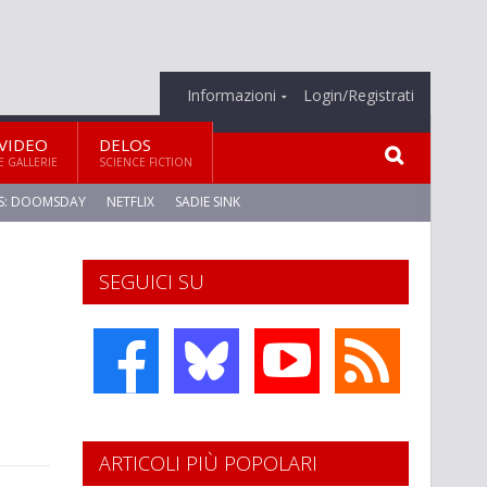
Informazioni
Login/Registrati
VIDEO
DELOS
E GALLERIE
SCIENCE FICTION
S: DOOMSDAY
NETFLIX
SADIE SINK
SEGUICI SU
ARTICOLI PIÙ POPOLARI