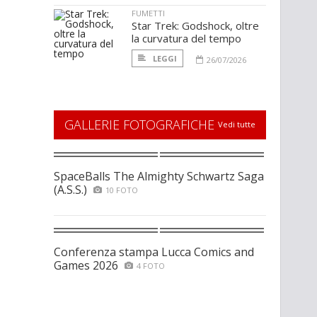
FUMETTI
Star Trek: Godshock, oltre
la curvatura del tempo
LEGGI
26/07/2026
GALLERIE FOTOGRAFICHE
Vedi tutte
SpaceBalls The Almighty Schwartz Saga
(A.S.S.)
10 FOTO
Conferenza stampa Lucca Comics and
Games 2026
4 FOTO