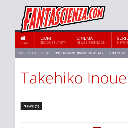
LIBRI
CINEMA
SERI
EBOOK E FUMETTI
NEWS E RECENSIONI
NEWS E
HOME
ARGOMENTI CALDI:
SPIDER-MAN: BRAND NEW DAY
SUPERGIRL
Takehiko Inoue
STAR TREK: STRANGE NEW WORLDS
News (1)