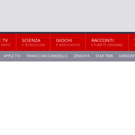
E TV
SCIENZA
GIOCHI
RACCONTI
 VIDEO
E TECNOLOGIA
E VIDEOGIOCHI
E FUMETTI ORIGINALI
APPLE TV+
FRANCO RICCIARDIELLO
ZENDAYA
STAR TREK
AVENGER