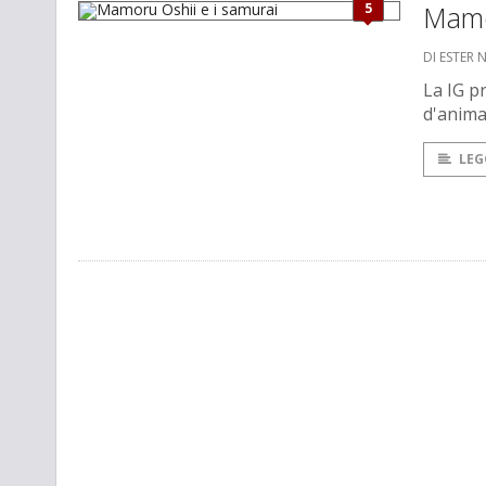
5
Mamo
DI ESTER 
La IG p
d'anima
LEG