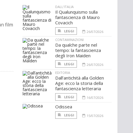
DALL'ITALIA
Il Qualunquismo sulla
fantascienza di Mauro
Covacich
n film
LEGGI
26/07/2026
CONTAMINAZIONI
Da qualche parte nel
tempo: la fantascienza
degli Iron Maiden
LEGGI
26/07/2026
EDITORIA
Dall’antichità alla Golden
Age: ecco la storia della
fantascienza letteraria
LEGGI
16/07/2026
Odissea
LEGGI
15/07/2026