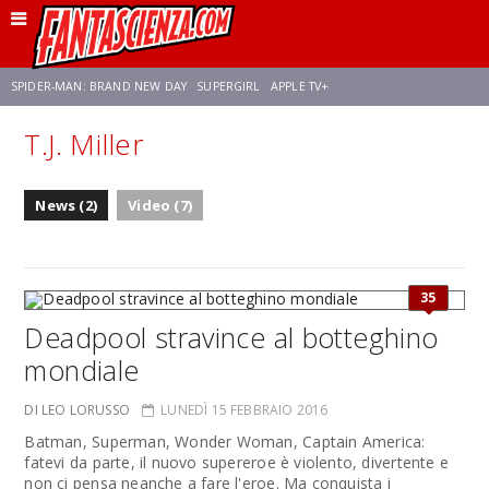
SPIDER-MAN: BRAND NEW DAY
SUPERGIRL
APPLE TV+
T.J. Miller
FRANCO RICCIARDIELLO
ZENDAYA
STAR TREK
AVENGERS: DOOMSDAY
News (2)
Video (7)
NETFLIX
SADIE SINK
STAR TREK: STRANGE NEW WORLDS
35
Deadpool stravince al botteghino
mondiale
DI LEO LORUSSO
LUNEDÌ 15 FEBBRAIO 2016
Batman, Superman, Wonder Woman, Captain America:
fatevi da parte, il nuovo supereroe è violento, divertente e
non ci pensa neanche a fare l'eroe. Ma conquista i