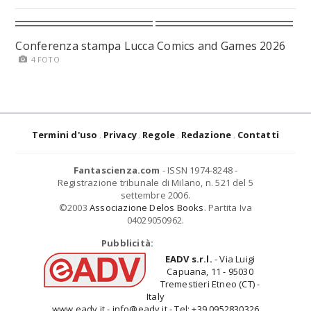
Conferenza stampa Lucca Comics and Games 2026
4 FOTO
Termini d'uso
Privacy
Regole
Redazione
Contatti
Fantascienza.com
- ISSN 1974-8248 -
Registrazione tribunale di Milano, n. 521 del 5
settembre 2006.
©2003
Associazione Delos Books
. Partita Iva
04029050962.
Pubblicità:
EADV s.r.l.
- Via Luigi
Capuana, 11 - 95030
Tremestieri Etneo (CT) -
Italy
www.eadv.it - info@eadv.it - Tel: +39.0952830326