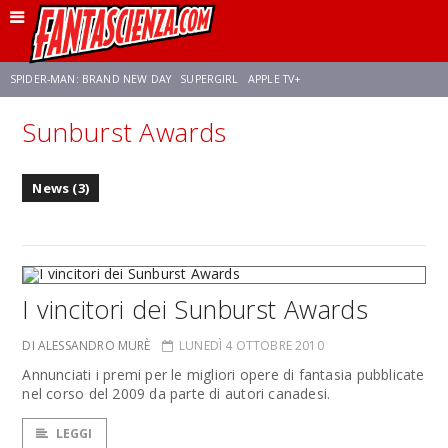
SPIDER-MAN: BRAND NEW DAY
SUPERGIRL
APPLE TV+
Sunburst Awards
FRANCO RICCIARDIELLO
ZENDAYA
STAR TREK
AVENGERS: DOOMSDAY
News (3)
NETFLIX
SADIE SINK
CELIA ROSE GOODING
I vincitori dei Sunburst Awards
DI ALESSANDRO MURÈ
LUNEDÌ 4 OTTOBRE 2010
Annunciati i premi per le migliori opere di fantasia pubblicate
nel corso del 2009 da parte di autori canadesi.
LEGGI