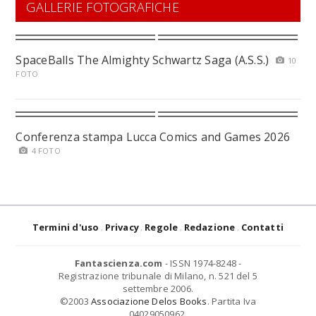
GALLERIE FOTOGRAFICHE
SpaceBalls The Almighty Schwartz Saga (A.S.S.)
10
FOTO
Conferenza stampa Lucca Comics and Games 2026
4 FOTO
Termini d'uso
Privacy
Regole
Redazione
Contatti
Fantascienza.com
- ISSN 1974-8248 -
Registrazione tribunale di Milano, n. 521 del 5
settembre 2006.
©2003
Associazione Delos Books
. Partita Iva
04029050962.