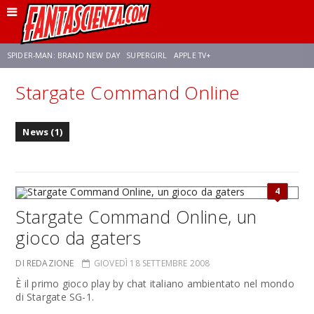
SPIDER-MAN: BRAND NEW DAY
SUPERGIRL
APPLE TV+
Stargate Command Online
FRANCO RICCIARDIELLO
ZENDAYA
AVENGERS: DOOMSDAY
STAR TREK
News (1)
NETFLIX
SADIE SINK
STAR TREK: STRANGE NEW WORLDS
4
Stargate Command Online, un
gioco da gaters
DI REDAZIONE
GIOVEDÌ 18 SETTEMBRE 2008
È il primo gioco play by chat italiano ambientato nel mondo
di Stargate SG-1.