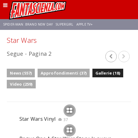
SPIDER-MAN: BRAND NEW DAY
SUPERGIRL
APPLE TV+
Star Wars
FRANCO RICCIARDIELLO
ZENDAYA
AVENGERS: DOOMSDAY
STAR TREK
Segue - Pagina 2
NETFLIX
SADIE SINK
STAR TREK: STRANGE NEW WORLDS
News (557)
Approfondimenti (37)
Gallerie (18)
Video (259)
Star Wars Vinyl
37