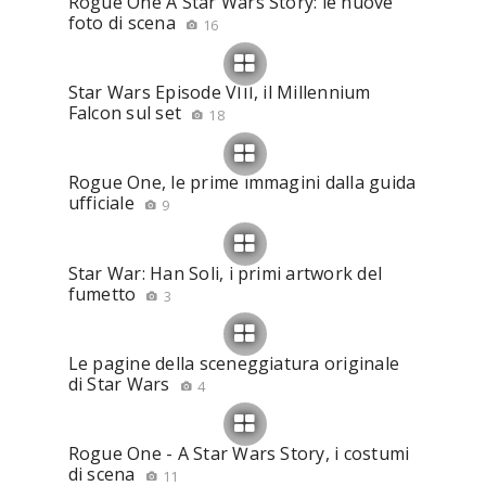
Rogue One A Star Wars Story: le nuove
foto di scena
16
Star Wars Episode VIII, il Millennium
Falcon sul set
18
Rogue One, le prime immagini dalla guida
ufficiale
9
Star War: Han Soli, i primi artwork del
fumetto
3
Le pagine della sceneggiatura originale
di Star Wars
4
Rogue One - A Star Wars Story, i costumi
di scena
11