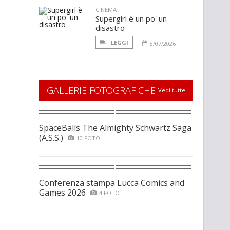
CINEMA
Supergirl è un po' un
disastro
LEGGI
8/07/2026
GALLERIE FOTOGRAFICHE
Vedi tutte
SpaceBalls The Almighty Schwartz Saga
(A.S.S.)
10 FOTO
Conferenza stampa Lucca Comics and
Games 2026
4 FOTO