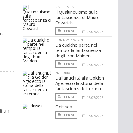
DALL'ITALIA
Il Qualunquismo sulla
fantascienza di Mauro
Covacich
LEGGI
26/07/2026
in
CONTAMINAZIONI
Da qualche parte nel
tempo: la fantascienza
degli Iron Maiden
LEGGI
26/07/2026
EDITORIA
Dall’antichità alla Golden
Age: ecco la storia della
fantascienza letteraria
LEGGI
16/07/2026
Odissea
di un
LEGGI
15/07/2026