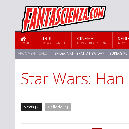
LIBRI
CINEMA
SERI
EBOOK E FUMETTI
NEWS E RECENSIONI
NEWS E
HOME
ARGOMENTI CALDI:
SPIDER-MAN: BRAND NEW DAY
SUPERGIRL
Star Wars: Han
News (2)
Gallerie (1)