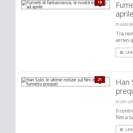
18
Fumet
april
DI ALEX B
Tra re
arrivo 
LEG
21
Han S
preq
DI LEO L
Il contr
film a l
LEG