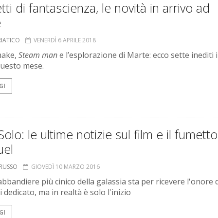
ti di fantascienza, le novità in arrivo ad
e
RIATICO
VENERDÌ 6 APRILE 2018
make,
Steam man
e l’esplorazione di Marte: ecco sette inediti 
questo mese.
GI
olo: le ultime notizie sul film e il fumetto
uel
ORUSSO
GIOVEDÌ 10 MARZO 2016
abbandiere più cinico della galassia sta per ricevere l'onore 
ui dedicato, ma in realtà è solo l'inizio
GI