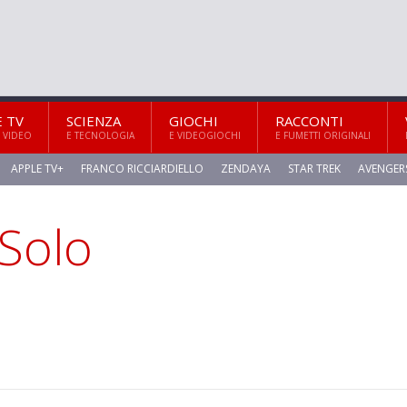
E TV
SCIENZA
GIOCHI
RACCONTI
 VIDEO
E TECNOLOGIA
E VIDEOGIOCHI
E FUMETTI ORIGINALI
APPLE TV+
FRANCO RICCIARDIELLO
ZENDAYA
STAR TREK
AVENGER
 Solo