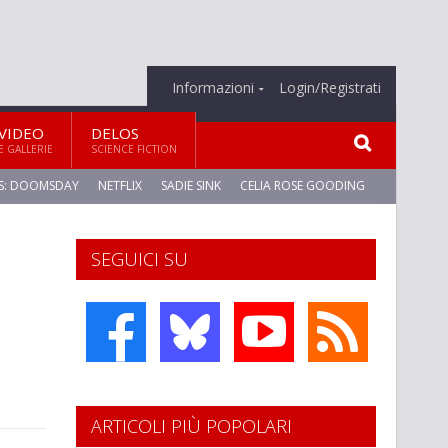
Informazioni
Login/Registrati
VIDEO
DELOS
E GALLERIE
SCIENCE FICTION
S: DOOMSDAY
NETFLIX
SADIE SINK
CELIA ROSE GOODING
SEGUICI SU
ARTICOLI PIÙ POPOLARI