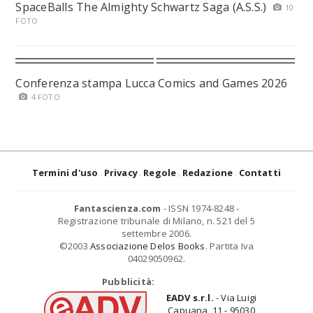
SpaceBalls The Almighty Schwartz Saga (A.S.S.)
10
FOTO
Conferenza stampa Lucca Comics and Games 2026
4 FOTO
Termini d'uso
Privacy
Regole
Redazione
Contatti
Fantascienza.com
- ISSN 1974-8248 -
Registrazione tribunale di Milano, n. 521 del 5
settembre 2006.
©2003
Associazione Delos Books
. Partita Iva
04029050962.
Pubblicità:
EADV s.r.l.
- Via Luigi
Capuana, 11 - 95030