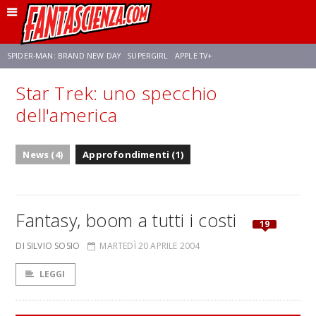
SPIDER-MAN: BRAND NEW DAY
SUPERGIRL
APPLE TV+
Star Trek: uno specchio
FRANCO RICCIARDIELLO
ZENDAYA
AVENGERS: DOOMSDAY
STAR TREK
dell'america
NETFLIX
SADIE SINK
STAR TREK: STRANGE NEW WORLDS
News (4)
Approfondimenti (1)
Fantasy, boom a tutti i costi
19
DI SILVIO SOSIO
MARTEDÌ 20 APRILE 2004
LEGGI