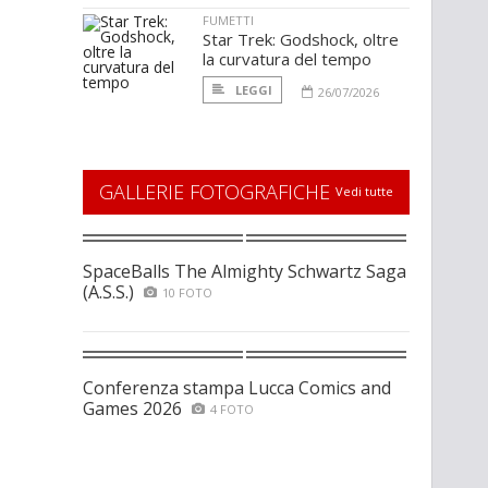
FUMETTI
Star Trek: Godshock, oltre
la curvatura del tempo
LEGGI
26/07/2026
GALLERIE FOTOGRAFICHE
Vedi tutte
SpaceBalls The Almighty Schwartz Saga
(A.S.S.)
10 FOTO
Conferenza stampa Lucca Comics and
Games 2026
4 FOTO