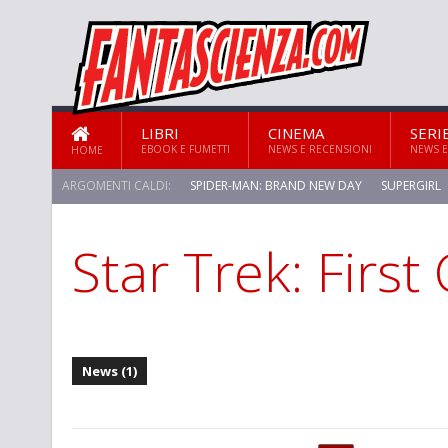
LIBRI
CINEMA
SERI
EBOOK E FUMETTI
NEWS E RECENSIONI
NEWS E
HOME
ARGOMENTI CALDI:
SPIDER-MAN: BRAND NEW DAY
SUPERGIRL
Star Trek: First
STAR TREK: STRANGE NEW WORLDS
News (1)