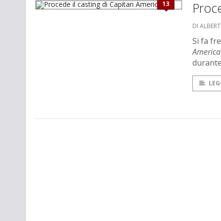
13
Proce
DI ALBER
Si fa fr
America
durante 
LEG