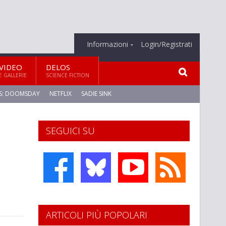
Informazioni
Login/Registrati
VIDEO
DELOS
E GALLERIE
SCIENCE FICTION
S: DOOMSDAY
NETFLIX
SADIE SINK
SEGUICI SU
ARTICOLI PIÙ POPOLARI