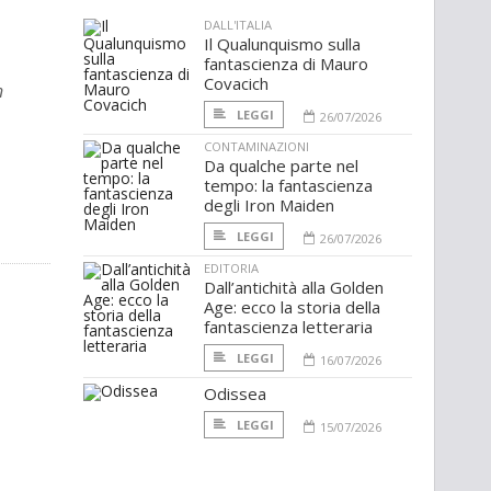
DALL'ITALIA
Il Qualunquismo sulla
fantascienza di Mauro
Covacich
n
LEGGI
26/07/2026
CONTAMINAZIONI
Da qualche parte nel
tempo: la fantascienza
degli Iron Maiden
LEGGI
26/07/2026
EDITORIA
Dall’antichità alla Golden
Age: ecco la storia della
fantascienza letteraria
LEGGI
16/07/2026
Odissea
LEGGI
15/07/2026