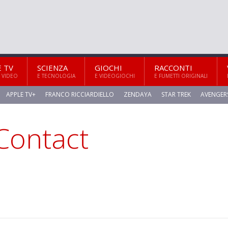
E TV
SCIENZA
GIOCHI
RACCONTI
 VIDEO
E TECNOLOGIA
E VIDEOGIOCHI
E FUMETTI ORIGINALI
APPLE TV+
FRANCO RICCIARDIELLO
ZENDAYA
STAR TREK
AVENGER
 Contact