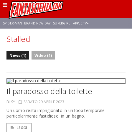
SPIDER-MAN: BRAND NEW DAY
SUPERGIRL
APPLE TV+
Stalled
FRANCO RICCIARDIELLO
ZENDAYA
STAR TREK
AVENGERS: DOOMSDAY
News (1)
Video (1)
NETFLIX
SADIE SINK
STAR TREK: STRANGE NEW WORLDS
Il paradosso della toilette
DI S*
SABATO 29 APRILE 2023
Un uomo resta imprigionato in un loop temporale
particolarmente fastidioso. In un bagno.
LEGGI