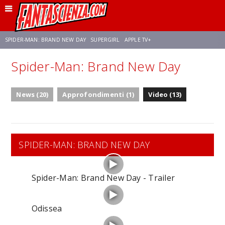
SPIDER-MAN: BRAND NEW DAY
SUPERGIRL
APPLE TV+
Spider-Man: Brand New Day
FRANCO RICCIARDIELLO
ZENDAYA
STAR TREK
AVENGERS: DOOMSDAY
News (20)
Approfondimenti (1)
Video (13)
NETFLIX
SADIE SINK
CELIA ROSE GOODING
SPIDER-MAN: BRAND NEW DAY
Spider-Man: Brand New Day - Trailer
Odissea