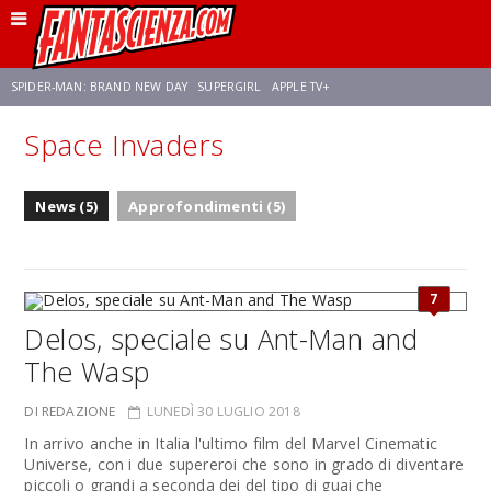
SPIDER-MAN: BRAND NEW DAY
SUPERGIRL
APPLE TV+
Space Invaders
FRANCO RICCIARDIELLO
ZENDAYA
STAR TREK
AVENGERS: DOOMSDAY
News (5)
Approfondimenti (5)
NETFLIX
SADIE SINK
STAR TREK: STRANGE NEW WORLDS
7
Delos, speciale su Ant-Man and
The Wasp
DI REDAZIONE
LUNEDÌ 30 LUGLIO 2018
In arrivo anche in Italia l'ultimo film del Marvel Cinematic
Universe, con i due supereroi che sono in grado di diventare
piccoli o grandi a seconda dei del tipo di guai che