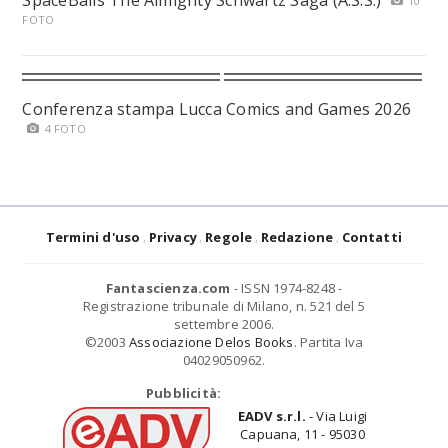
SpaceBalls The Almighty Schwartz Saga (A.S.S.)
10
FOTO
Conferenza stampa Lucca Comics and Games 2026
4 FOTO
Termini d'uso
Privacy
Regole
Redazione
Contatti
Fantascienza.com
- ISSN 1974-8248 -
Registrazione tribunale di Milano, n. 521 del 5
settembre 2006.
©2003
Associazione Delos Books
. Partita Iva
04029050962.
Pubblicità:
EADV s.r.l.
- Via Luigi
Capuana, 11 - 95030