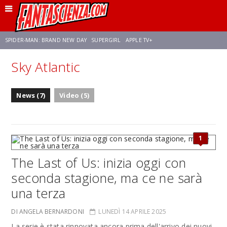
SPIDER-MAN: BRAND NEW DAY
SUPERGIRL
APPLE TV+
Sky Atlantic
FRANCO RICCIARDIELLO
ZENDAYA
STAR TREK
AVENGERS: DOOMSDAY
News (7)
Video (5)
NETFLIX
SADIE SINK
STAR TREK: STRANGE NEW WORLDS
1
The Last of Us: inizia oggi con
seconda stagione, ma ce ne sarà
una terza
DI ANGELA BERNARDONI
LUNEDÌ 14 APRILE 2025
La serie è stata rinnovata ancora prima dell'arrivo dei nuovi