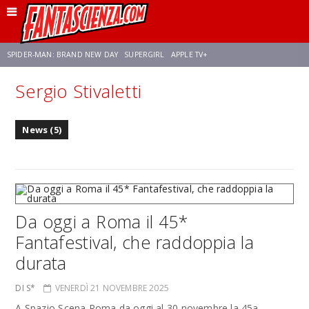
SPIDER-MAN: BRAND NEW DAY
SUPERGIRL
APPLE TV+
Sergio Stivaletti
FRANCO RICCIARDIELLO
ZENDAYA
STAR TREK
AVENGERS: DOOMSDAY
News (5)
NETFLIX
SADIE SINK
CELIA ROSE GOODING
Da oggi a Roma il 45*
Fantafestival, che raddoppia la
durata
DI S*
VENERDÌ 21 NOVEMBRE 2025
A Spazio Scena Roma da oggi al 30 novembre la 45a