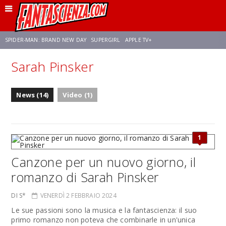
SPIDER-MAN: BRAND NEW DAY
SUPERGIRL
APPLE TV+
Sarah Pinsker
FRANCO RICCIARDIELLO
ZENDAYA
STAR TREK
AVENGERS: DOOMSDAY
News (14)
Video (1)
NETFLIX
SADIE SINK
STAR TREK: STRANGE NEW WORLDS
1
Canzone per un nuovo giorno, il
romanzo di Sarah Pinsker
DI S*
VENERDÌ 2 FEBBRAIO 2024
Le sue passioni sono la musica e la fantascienza: il suo
primo romanzo non poteva che combinarle in un'unica