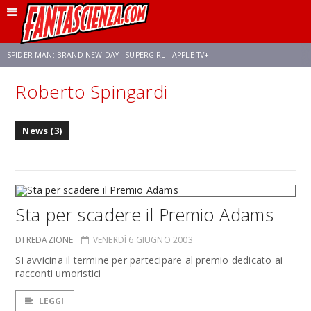
SPIDER-MAN: BRAND NEW DAY
SUPERGIRL
APPLE TV+
Roberto Spingardi
FRANCO RICCIARDIELLO
ZENDAYA
STAR TREK
AVENGERS: DOOMSDAY
News (3)
NETFLIX
SADIE SINK
STAR TREK: STRANGE NEW WORLDS
Sta per scadere il Premio Adams
DI REDAZIONE
VENERDÌ 6 GIUGNO 2003
Si avvicina il termine per partecipare al premio dedicato ai
racconti umoristici
LEGGI