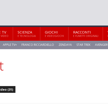
E TV
SCIENZA
GIOCHI
RACCONTI
 VIDEO
E TECNOLOGIA
E VIDEOGIOCHI
E FUMETTI ORIGINALI
APPLE TV+
FRANCO RICCIARDIELLO
ZENDAYA
STAR TREK
AVENGER
t
ideo (31)