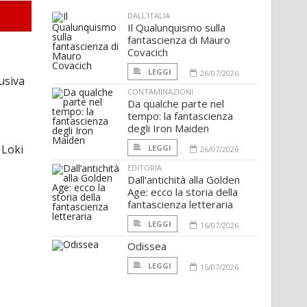
DALL'ITALIA
Il Qualunquismo sulla
fantascienza di Mauro
Covacich
LEGGI
26/07/2026
usiva
CONTAMINAZIONI
Da qualche parte nel
tempo: la fantascienza
degli Iron Maiden
 Loki
LEGGI
26/07/2026
EDITORIA
Dall’antichità alla Golden
Age: ecco la storia della
fantascienza letteraria
LEGGI
16/07/2026
Odissea
LEGGI
15/07/2026