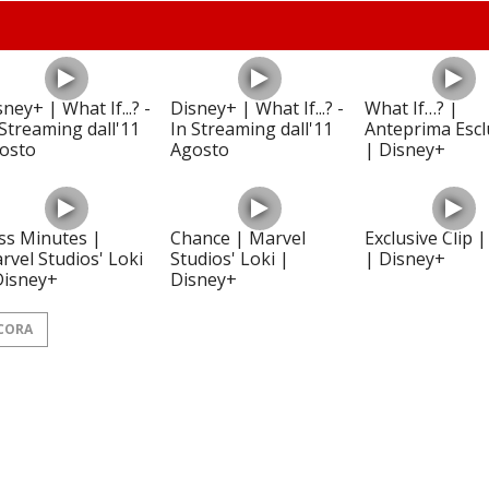
ney+ | What If...? -
Disney+ | What If...? -
What If…? |
 Streaming dall'11
In Streaming dall'11
Anteprima Escl
osto
Agosto
| Disney+
ss Minutes |
Chance | Marvel
Exclusive Clip |
rvel Studios' Loki
Studios' Loki |
| Disney+
Disney+
Disney+
CORA