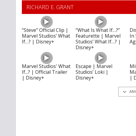
RICHARD E. GRANT
“Steve” Official Clip |
“What Is What If…?”
Dis
Marvel Studios’ What
Featurette | Marvel
In
If…? | Disney+
Studios’ What If…? |
Ag
Disney+
Marvel Studios' What
Escape | Marvel
Mi
If...? | Official Trailer
Studios’ Loki |
Ma
| Disney+
Disney+
| 
AN