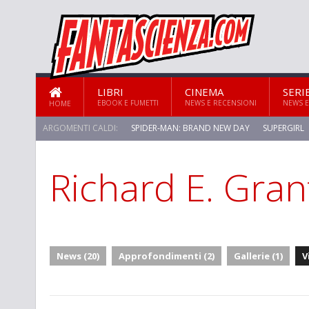
LIBRI
CINEMA
SERI
EBOOK E FUMETTI
NEWS E RECENSIONI
NEWS E
HOME
ARGOMENTI CALDI:
SPIDER-MAN: BRAND NEW DAY
SUPERGIRL
Richard E. Gran
News (20)
Approfondimenti (2)
Gallerie (1)
V