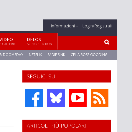
Informazioni
Login/Registrati
VIDEO
DELOS
E GALLERIE
SCIENCE FICTION
S: DOOMSDAY
NETFLIX
SADIE SINK
CELIA ROSE GOODING
SEGUICI SU
ARTICOLI PIÙ POPOLARI