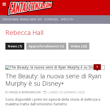
SPIDER-MAN: BRAND NEW DAY
SUPERGIRL
APPLE TV+
Rebecca Hall
FRANCO RICCIARDIELLO
ZENDAYA
STAR TREK
AVENGERS: DOOMSDAY
News (7)
Approfondimenti (1)
Video (23)
NETFLIX
SADIE SINK
CELIA ROSE GOODING
1
The Beauty: la nuova serie di Ryan
Murphy è su Disney+
DI ANGELA BERNARDONI
LUNEDÌ 26 GENNAIO 2026
Sono disponibili i primi tre episodi della storia di bellezza e
malattia tratta dall'omonimo fumetto