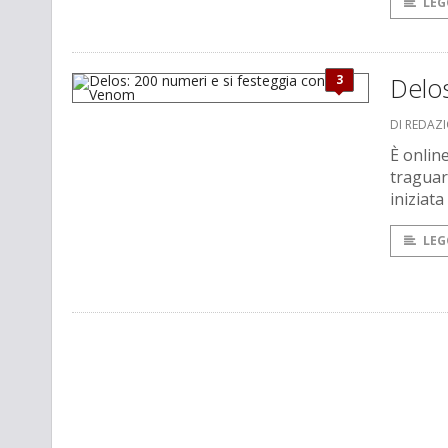
LEG
3
Delo
DI REDAZ
È onlin
traguar
iniziata
LEG