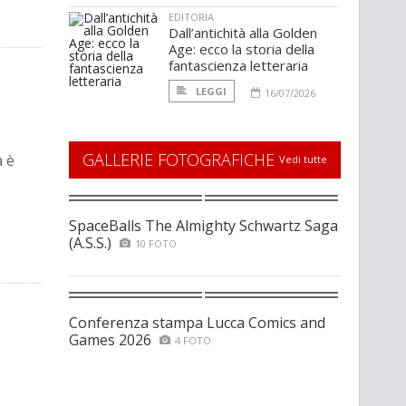
EDITORIA
Dall’antichità alla Golden
Age: ecco la storia della
fantascienza letteraria
LEGGI
16/07/2026
GALLERIE FOTOGRAFICHE
a è
Vedi tutte
SpaceBalls The Almighty Schwartz Saga
(A.S.S.)
10 FOTO
Conferenza stampa Lucca Comics and
Games 2026
4 FOTO