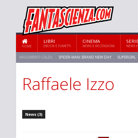
LIBRI
CINEMA
SERI
EBOOK E FUMETTI
NEWS E RECENSIONI
NEWS E
HOME
ARGOMENTI CALDI:
SPIDER-MAN: BRAND NEW DAY
SUPERGIRL
Raffaele Izzo
STAR TREK: STRANGE NEW WORLDS
News (3)