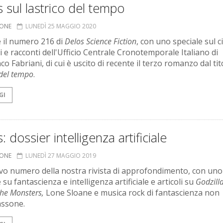
 sul lastrico del tempo
IONE
LUNEDÌ 25 MAGGIO 2020
e il numero 216 di
Delos Science Fiction
, con uno speciale sul ci
 e racconti dell'Ufficio Centrale Cronotemporale Italiano di
o Fabriani, di cui è uscito di recente il terzo romanzo dal ti
 del tempo
.
GI
: dossier intelligenza artificiale
IONE
LUNEDÌ 27 MAGGIO 2019
o numero della nostra rivista di approfondimento, con uno
 su fantascienza e intelligenza artificiale e articoli su
Godzilla
the Monsters,
Lone Sloane e musica rock di fantascienza non
assone.