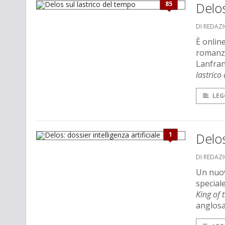
85
Delos
DI REDAZ
È onlin
romanzi
Lanfranc
lastrico
LEG
1
Delos
DI REDAZ
Un nuov
speciale
King of 
anglos