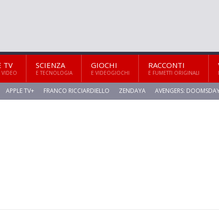
E TV
SCIENZA
GIOCHI
RACCONTI
 VIDEO
E TECNOLOGIA
E VIDEOGIOCHI
E FUMETTI ORIGINALI
APPLE TV+
FRANCO RICCIARDIELLO
ZENDAYA
AVENGERS: DOOMSDA