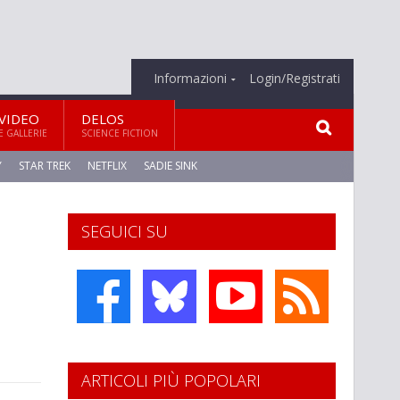
Informazioni
Login/Registrati
VIDEO
DELOS
E GALLERIE
SCIENCE FICTION
Y
STAR TREK
NETFLIX
SADIE SINK
SEGUICI SU
ARTICOLI PIÙ POPOLARI