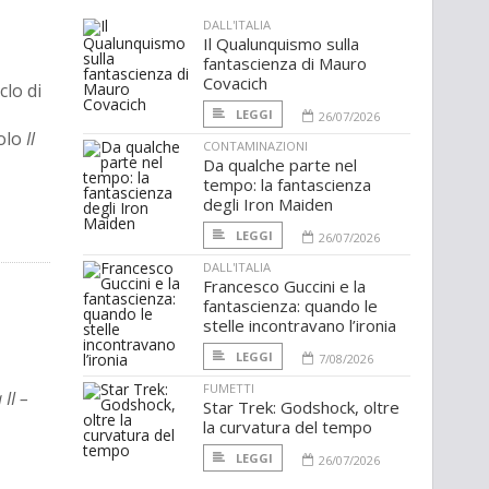
DALL'ITALIA
Il Qualunquismo sulla
fantascienza di Mauro
Covacich
clo di
LEGGI
26/07/2026
tolo
Il
CONTAMINAZIONI
Da qualche parte nel
tempo: la fantascienza
degli Iron Maiden
LEGGI
26/07/2026
DALL'ITALIA
Francesco Guccini e la
fantascienza: quando le
stelle incontravano l’ironia
LEGGI
7/08/2026
FUMETTI
 II –
Star Trek: Godshock, oltre
la curvatura del tempo
LEGGI
26/07/2026