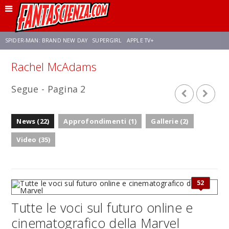
SPIDER-MAN: BRAND NEW DAY
SUPERGIRL
APPLE TV+
Rachel McAdams
FRANCO RICCIARDIELLO
ZENDAYA
STAR TREK
AVENGERS: DOOMSDAY
Segue - Pagina 2
NETFLIX
SADIE SINK
STAR TREK: STRANGE NEW WORLDS
News (22)
Approfondimenti (1)
Gallerie (2)
Video (35)
52
Tutte le voci sul futuro online e
cinematografico della Marvel