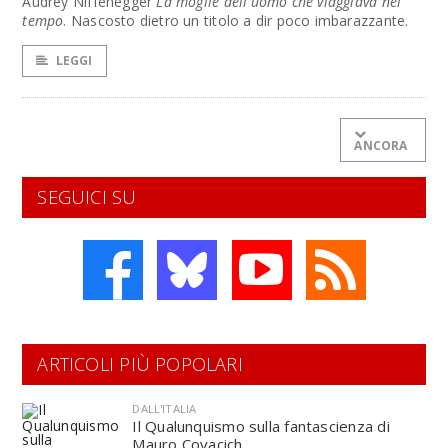
Audrey Niffenegger
La moglie dell'uomo che viaggiava nel
tempo
. Nascosto dietro un titolo a dir poco imbarazzante.
LEGGI
ANCORA
SEGUICI SU
ARTICOLI PIÙ POPOLARI
DALL'ITALIA
Il Qualunquismo sulla fantascienza di
Mauro Covacich