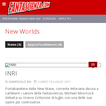
SPIDER-MAN: BRAND NEW DAY
SUPERGIRL
APPLE TV+
New Worlds
FRANCO RICCIARDIELLO
ZENDAYA
STAR TREK
AVENGERS: DOOMSDAY
News (5)
Approfondimenti (6)
NETFLIX
SADIE SINK
CELIA ROSE GOODING
23
INRI
DI GIAMPAOLO RAI
LUNEDÌ 18 LUGLIO 2011
Portabandiera della New Wave, corrente letteraria decisa a
cambiare i canoni della fantascienza, Michael Moorcock
debutta su
Urania Collezione
di luglio con una delle sue
opere più controverse.