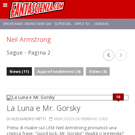
SPIDER-MAN: BRAND NEW DAY
SUPERGIRL
APPLE TV+
ZENDAYA
Neil Armstrong
FRANCO RICCIARDIELLO
AVENGERS: DOOMSDAY
STAR TREK
NETFLIX
Segue - Pagina 2
SADIE SINK
STAR TREK: STRANGE NEW WORLDS
News (11)
Approfondimenti (4)
Video (3)
16
La Luna e Mr. Gorsky
DI ALESSANDRO VIETTI
MERCOLEDÌ 26 FEBBRAIO 2003
Prima di risalire sul LEM Neil Armstrong pronunciò una
criptica frase: "Good luck, Mr. Gorsky!" Realtà o leggenda?